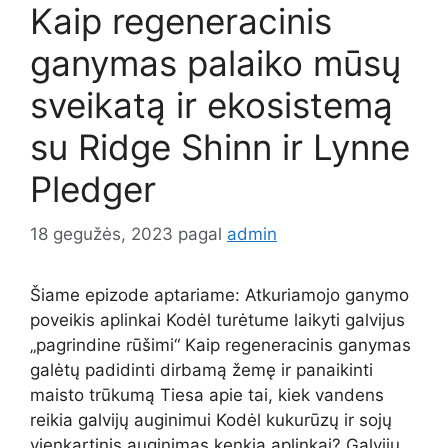
Kaip regeneracinis
ganymas palaiko mūsų
sveikatą ir ekosistemą
su Ridge Shinn ir Lynne
Pledger
18 gegužės, 2023
pagal
admin
Šiame epizode aptariame: Atkuriamojo ganymo
poveikis aplinkai Kodėl turėtume laikyti galvijus
„pagrindine rūšimi“ Kaip regeneracinis ganymas
galėtų padidinti dirbamą žemę ir panaikinti
maisto trūkumą Tiesa apie tai, kiek vandens
reikia galvijų auginimui Kodėl kukurūzų ir sojų
vienkartinis auginimas kenkia aplinkai? Galvijų