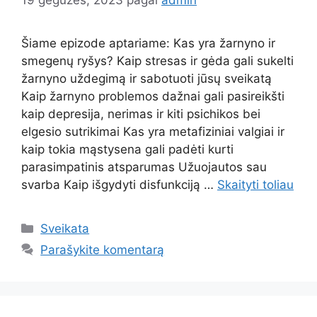
19 gegužės, 2023
pagal
admin
Šiame epizode aptariame: Kas yra žarnyno ir
smegenų ryšys? Kaip stresas ir gėda gali sukelti
žarnyno uždegimą ir sabotuoti jūsų sveikatą
Kaip žarnyno problemos dažnai gali pasireikšti
kaip depresija, nerimas ir kiti psichikos bei
elgesio sutrikimai Kas yra metafiziniai valgiai ir
kaip tokia mąstysena gali padėti kurti
parasimpatinis atsparumas Užuojautos sau
svarba Kaip išgydyti disfunkciją …
Skaityti toliau
Kategorijos
Sveikata
Parašykite komentarą