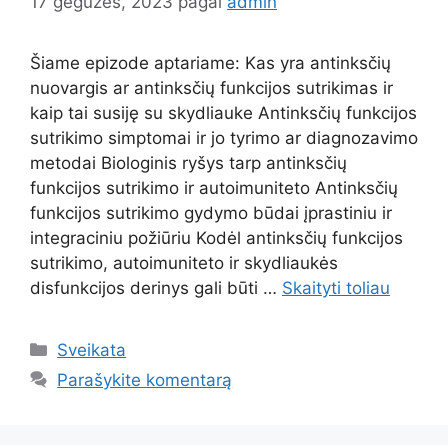
17 gegužės, 2023
pagal
admin
Šiame epizode aptariame: Kas yra antinksčių
nuovargis ar antinksčių funkcijos sutrikimas ir
kaip tai susiję su skydliauke Antinksčių funkcijos
sutrikimo simptomai ir jo tyrimo ar diagnozavimo
metodai Biologinis ryšys tarp antinksčių
funkcijos sutrikimo ir autoimuniteto Antinksčių
funkcijos sutrikimo gydymo būdai įprastiniu ir
integraciniu požiūriu Kodėl antinksčių funkcijos
sutrikimo, autoimuniteto ir skydliaukės
disfunkcijos derinys gali būti …
Skaityti toliau
Kategorijos
Sveikata
Parašykite komentarą