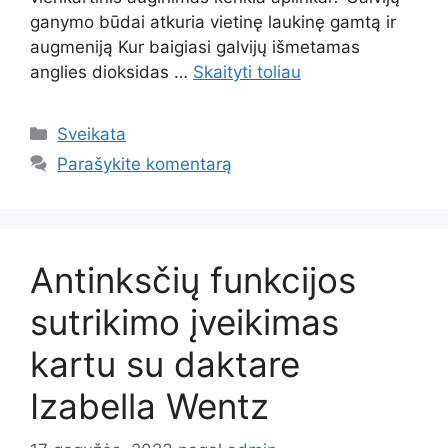
ganymo būdai atkuria vietinę laukinę gamtą ir
augmeniją Kur baigiasi galvijų išmetamas
anglies dioksidas …
Skaityti toliau
Kategorijos
Sveikata
Parašykite komentarą
Antinksčių funkcijos
sutrikimo įveikimas
kartu su daktare
Izabella Wentz