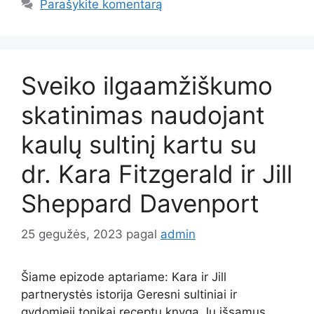
Parašykite komentarą
Sveiko ilgaamžiškumo
skatinimas naudojant
kaulų sultinį kartu su
dr. Kara Fitzgerald ir Jill
Sheppard Davenport
25 gegužės, 2023
pagal
admin
Šiame epizode aptariame: Kara ir Jill
partnerystės istorija Geresni sultiniai ir
gydomieji tonikai receptų knyga Jų išsamus