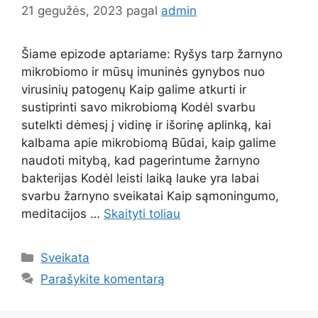
21 gegužės, 2023
pagal
admin
Šiame epizode aptariame: Ryšys tarp žarnyno
mikrobiomo ir mūsų imuninės gynybos nuo
virusinių patogenų Kaip galime atkurti ir
sustiprinti savo mikrobiomą Kodėl svarbu
sutelkti dėmesį į vidinę ir išorinę aplinką, kai
kalbama apie mikrobiomą Būdai, kaip galime
naudoti mitybą, kad pagerintume žarnyno
bakterijas Kodėl leisti laiką lauke yra labai
svarbu žarnyno sveikatai Kaip sąmoningumo,
meditacijos …
Skaityti toliau
Kategorijos
Sveikata
Parašykite komentarą