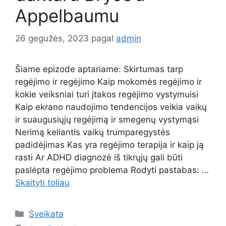
Appelbaumu
26 gegužės, 2023
pagal
admin
Šiame epizode aptariame: Skirtumas tarp
regėjimo ir regėjimo Kaip mokomės regėjimo ir
kokie veiksniai turi įtakos regėjimo vystymuisi
Kaip ekrano naudojimo tendencijos veikia vaikų
ir suaugusiųjų regėjimą ir smegenų vystymąsi
Nerimą keliantis vaikų trumparegystės
padidėjimas Kas yra regėjimo terapija ir kaip ją
rasti Ar ADHD diagnozė iš tikrųjų gali būti
paslėpta regėjimo problema Rodyti pastabas: …
Skaityti toliau
Kategorijos
Sveikata