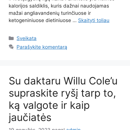
kalorijos saldiklis, kuris dažnai naudojamas
mažai angliavandenių turinčiuose ir
ketogeniniuose dietiniuose …
Skaityti toliau
Kategorijos
Sveikata
Parašykite komentarą
Su daktaru Willu Cole’u
supraskite ryšį tarp to,
ką valgote ir kaip
jaučiatės