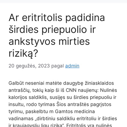
Ar eritritolis padidina
širdies priepuolio ir
ankstyvos mirties
riziką?
20 gegužės, 2023
pagal
admin
Galbūt neseniai matėte daugybę žiniasklaidos
antraščių, tokių kaip ši iš CNN naujienų: Nulinės
kalorijos saldiklis, susijęs su širdies priepuoliu ir
insultu, rodo tyrimas Šios antraštės pagrįstos
tyrimu, paskelbtu m Gamtos medicina
vadinamas „dirbtiniu saldikliu eritritoliu ir širdies
ir kraujagyslių ligų rizika“. Eritritolis yra nulinės