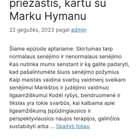
priežastis, kartu su
Marku Hymanu
22 gegužės, 2023
pagal
admin
Šiame epizode aptariame: Skirtumas tarp
normalaus senėjimo ir nenormalaus senėjimo
Kas nutinka mums senstant ir ką galite padaryti,
kad pašalintumėte šiuos senėjimo požymius
Kaip maistas vaidina svarbų vaidmenį sveikam
senėjimui Mankštos ir judėjimo vaidmuo
ilgaamžiškumui Kodėl ryšys, bendruomenė ir
tikslas yra tokie svarbūs, kai kalbama apie
ilgaamžiškumą Įspūdingiausios ir
perspektyviausios naujos terapijos, galinčios
sustabdyti arba …
Skaityti toliau