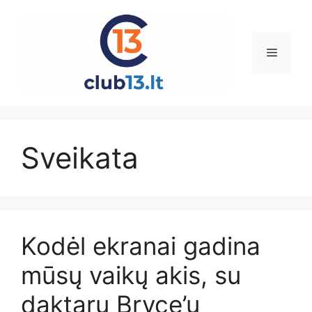
Pereiti
prie
turinio
Meniu
Sveikata
Kodėl ekranai gadina
mūsų vaikų akis, su
daktaru Bryce’u