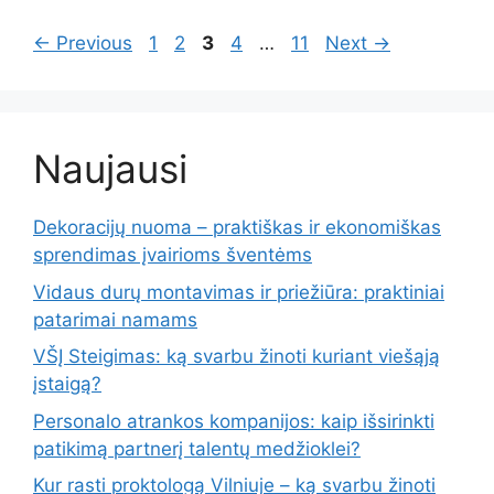
Page
Page
Page
Page
Page
←
Previous
1
2
3
4
…
11
Next
→
Naujausi
Dekoracijų nuoma – praktiškas ir ekonomiškas
sprendimas įvairioms šventėms
Vidaus durų montavimas ir priežiūra: praktiniai
patarimai namams
VŠĮ Steigimas: ką svarbu žinoti kuriant viešąją
įstaigą?
Personalo atrankos kompanijos: kaip išsirinkti
patikimą partnerį talentų medžioklei?
Kur rasti proktologą Vilniuje – ką svarbu žinoti