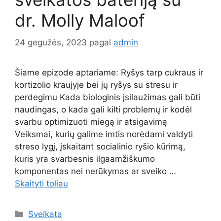
dr. Molly Maloof
24 gegužės, 2023
pagal
admin
Šiame epizode aptariame: Ryšys tarp cukraus ir
kortizolio kraujyje bei jų ryšys su stresu ir
perdegimu Kada biologinis įsilaužimas gali būti
naudingas, o kada gali kilti problemų ir kodėl
svarbu optimizuoti miegą ir atsigavimą
Veiksmai, kurių galime imtis norėdami valdyti
streso lygį, įskaitant socialinio ryšio kūrimą,
kuris yra svarbesnis ilgaamžiškumo
komponentas nei nerūkymas ar sveiko …
Skaityti toliau
Kategorijos
Sveikata