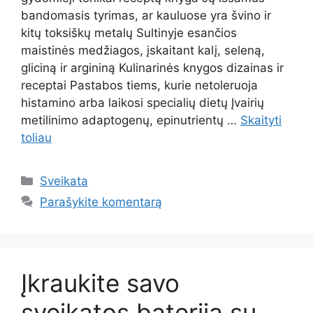
bandomasis tyrimas, ar kauluose yra švino ir
kitų toksiškų metalų Sultinyje esančios
maistinės medžiagos, įskaitant kalį, seleną,
gliciną ir argininą Kulinarinės knygos dizainas ir
receptai Pastabos tiems, kurie netoleruoja
histamino arba laikosi specialių dietų Įvairių
metilinimo adaptogenų, epinutrientų …
Skaityti
toliau
Kategorijos
Sveikata
Parašykite komentarą
Įkraukite savo
sveikatos bateriją su