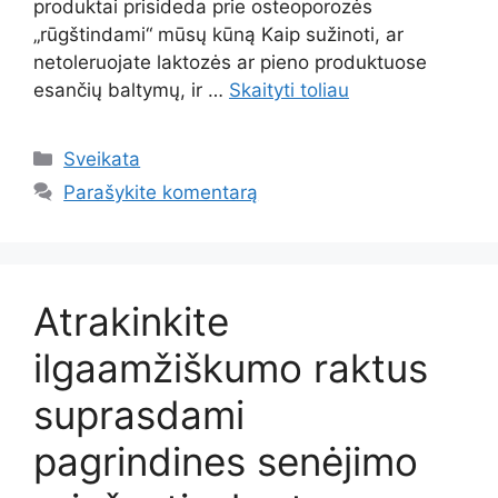
produktai prisideda prie osteoporozės
„rūgštindami“ mūsų kūną Kaip sužinoti, ar
netoleruojate laktozės ar pieno produktuose
esančių baltymų, ir …
Skaityti toliau
Kategorijos
Sveikata
Parašykite komentarą
Atrakinkite
ilgaamžiškumo raktus
suprasdami
pagrindines senėjimo