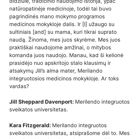
didžiulė, tradicinio naudojimo istorija, ypač
natūropatinėje medicinoje, todėl tai buvo
pagrindinės mano mokymo programos
medicinos mokykloje dalis. Ir [I] užaugo su
sultiniais [and] su mama, kuri tikrai suprato
naudą. Žinoma, mes juos skyrėme. Mes juos
praktiškai naudojome amžinai, o mitybos
komanda juos naudojo. Manau, kad ši kelionė
prasidėjo nuo apskritojo stalo klausimų ir
atsakymų Jill’s alma mater, Merilando
integruotosios medicinos mokykloje. Ar toks
vardas?
Jill Sheppard Davenport:
Merilendo integruotos
sveikatos universitetas.
Kara Fitzgerald:
Merilando integruotos
sveikatos universitetas, atsiprašome dėl to. Mes