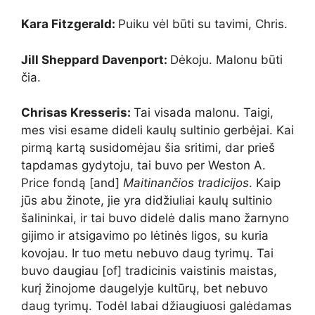
Kara Fitzgerald:
Puiku vėl būti su tavimi, Chris.
Jill Sheppard Davenport:
Dėkoju. Malonu būti
čia.
Chrisas Kresseris:
Tai visada malonu. Taigi,
mes visi esame dideli kaulų sultinio gerbėjai. Kai
pirmą kartą susidomėjau šia sritimi, dar prieš
tapdamas gydytoju, tai buvo per Weston A.
Price fondą [and]
Maitinančios tradicijos
. Kaip
jūs abu žinote, jie yra didžiuliai kaulų sultinio
šalininkai, ir tai buvo didelė dalis mano žarnyno
gijimo ir atsigavimo po lėtinės ligos, su kuria
kovojau. Ir tuo metu nebuvo daug tyrimų. Tai
buvo daugiau [of] tradicinis vaistinis maistas,
kurį žinojome daugelyje kultūrų, bet nebuvo
daug tyrimų. Todėl labai džiaugiuosi galėdamas