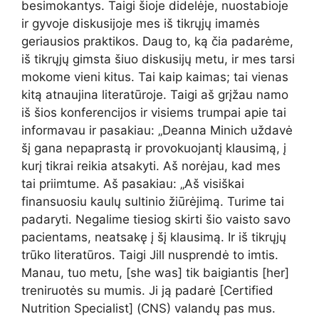
besimokantys. Taigi šioje didelėje, nuostabioje
ir gyvoje diskusijoje mes iš tikrųjų imamės
geriausios praktikos. Daug to, ką čia padarėme,
iš tikrųjų gimsta šiuo diskusijų metu, ir mes tarsi
mokome vieni kitus. Tai kaip kaimas; tai vienas
kitą atnaujina literatūroje. Taigi aš grįžau namo
iš šios konferencijos ir visiems trumpai apie tai
informavau ir pasakiau: „Deanna Minich uždavė
šį gana nepaprastą ir provokuojantį klausimą, į
kurį tikrai reikia atsakyti. Aš norėjau, kad mes
tai priimtume. Aš pasakiau: „Aš visiškai
finansuosiu kaulų sultinio žiūrėjimą. Turime tai
padaryti. Negalime tiesiog skirti šio vaisto savo
pacientams, neatsakę į šį klausimą. Ir iš tikrųjų
trūko literatūros. Taigi Jill nusprendė to imtis.
Manau, tuo metu, [she was] tik baigiantis [her]
treniruotės su mumis. Ji ją padarė [Certified
Nutrition Specialist] (CNS) valandų pas mus.