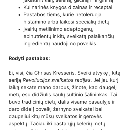
įskaitant kalį, seleną, gliciną ir argininą
Kulinarinės knygos dizainas ir receptai
Pastabos tiems, kurie netoleruoja
histamino arba laikosi specialių dietų
Įvairių metilinimo adaptogenų,
epinutrientų ir kitų sveikatą palaikančių
ingredientų naudojimo poveikis
Rodyti pastabas:
Ei, visi, čia Chrisas Kresseris. Sveiki atvykę į kitą
seriją
Revoliucijos sveikatos radijas
. Jei jau kurį
laiką sekate mano darbus, žinote, kad daugelį
metų esu didžiulis kaulų sultinio šalininkas. Tai
buvo tradicinių dietų dalis visame pasaulyje ir
daro didelį poveikį žarnyno sveikatai bei
daugeliui kitų mūsų sveikatos ir gerovės
aspektų. Tačiau iki pastarųjų kelerių metų