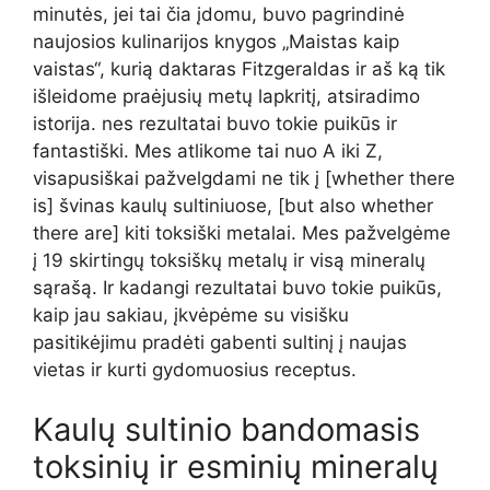
minutės, jei tai čia įdomu, buvo pagrindinė
naujosios kulinarijos knygos „Maistas kaip
vaistas“, kurią daktaras Fitzgeraldas ir aš ką tik
išleidome praėjusių metų lapkritį, atsiradimo
istorija. nes rezultatai buvo tokie puikūs ir
fantastiški. Mes atlikome tai nuo A iki Z,
visapusiškai pažvelgdami ne tik į [whether there
is] švinas kaulų sultiniuose, [but also whether
there are] kiti toksiški metalai. Mes pažvelgėme
į 19 skirtingų toksiškų metalų ir visą mineralų
sąrašą. Ir kadangi rezultatai buvo tokie puikūs,
kaip jau sakiau, įkvėpėme su visišku
pasitikėjimu pradėti gabenti sultinį į naujas
vietas ir kurti gydomuosius receptus.
Kaulų sultinio bandomasis
toksinių ir esminių mineralų