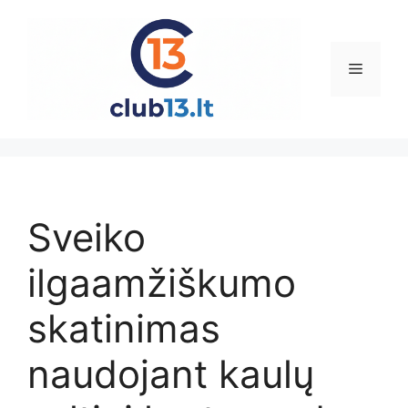
Pereiti
prie
turinio
Meniu
Sveiko
ilgaamžiškumo
skatinimas
naudojant kaulų