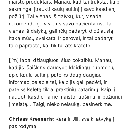
maisto produktais. Manau, kad tai trūksta, kaip
sėkmingai įtraukti kaulų sultinį į savo kasdienį
požiūrį. Tai vienas iš dalykų, kurį visada
rekomenduoju visiems savo pacientams. Tai
vienas iš dalykų, galinčių padaryti didžiausią
įtaką mūsų sveikatai ir gerovei, ir tai padaryti
taip paprasta, kai tik tai atsikratote.
[I’m] labai džiaugiuosi šiuo pokalbiu. Manau,
kad jis išaiškins daugybę klaidingų nuomonių
apie kaulų sultinį, pateiks daug daugiau
informacijos apie tai, kaip jis gali padėti, ir
pateiks keletą tikrai praktinių patarimų, kaip jį
naudoti kasdieniame maisto ruošimui ir požiūriui
į maistą. . Taigi, nieko nelaukę, pasinerkime.
Chrisas Kresseris:
Kara ir Jill, sveiki atvykę į
pasirodymą.