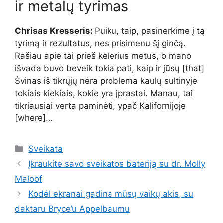
ir metalų tyrimas
Chrisas Kresseris:
Puiku, taip, pasinerkime į tą
tyrimą ir rezultatus, nes prisimenu šį ginčą.
Rašiau apie tai prieš kelerius metus, o mano
išvada buvo beveik tokia pati, kaip ir jūsų [that]
Švinas iš tikrųjų nėra problema kaulų sultinyje
tokiais kiekiais, kokie yra įprastai. Manau, tai
tikriausiai verta paminėti, ypač Kalifornijoje
[where]…
Kategorijos
Sveikata
Įkraukite savo sveikatos bateriją su dr. Molly
Maloof
Kodėl ekranai gadina mūsų vaikų akis, su
daktaru Bryce’u Appelbaumu