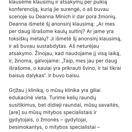
klausėme klausimų ir atsakymų per puikią
konferenciją, kurią jie surengė, o aš buvau
scenoje su Deanna Minich ir dar pora žmonių.
Deanna išmetė šį anonsinį klausimą: „Ar mes
per daug išrašome kaulų sultinį? Ar jame yra
toksiškų metalų? Ji išmetė šį anonsinį klausimą,
ir aš buvau sustabdytas. Aš neturėjau
atsakymo. Žinojau, kad naudojame jį visą laiką,
ir, žinoma, galvojame: „Taip, mes jau per daug
išrašome, o kaulai yra prikrauti švino, ir tai tikrai
baisus dalykas“. Ir buvo baisu.
Grįžau į kliniką, o mūsų klinika yra giliai
edukacinė vieta. Turime kelių raundų
susitikimus, bet didieji raundai, mūsų savaitės,
[are] su mūsų mitybos specialistais ir
gydytojais, o žmonės – gydytojai,
besimokantys, o mitybos specialistai –