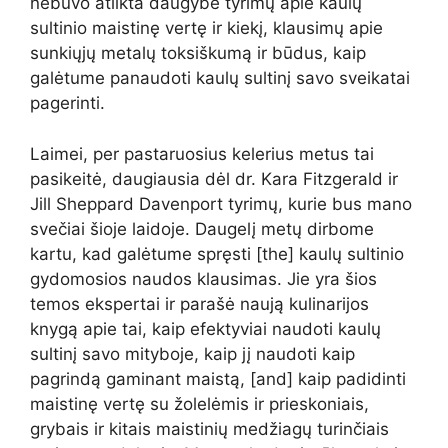
nebuvo atlikta daugybė tyrimų apie kaulų
sultinio maistinę vertę ir kiekį, klausimų apie
sunkiųjų metalų toksiškumą ir būdus, kaip
galėtume panaudoti kaulų sultinį savo sveikatai
pagerinti.
Laimei, per pastaruosius kelerius metus tai
pasikeitė, daugiausia dėl dr. Kara Fitzgerald ir
Jill Sheppard Davenport tyrimų, kurie bus mano
svečiai šioje laidoje. Daugelį metų dirbome
kartu, kad galėtume spręsti [the] kaulų sultinio
gydomosios naudos klausimas. Jie yra šios
temos ekspertai ir parašė naują kulinarijos
knygą apie tai, kaip efektyviai naudoti kaulų
sultinį savo mityboje, kaip jį naudoti kaip
pagrindą gaminant maistą, [and] kaip padidinti
maistinę vertę su žolelėmis ir prieskoniais,
grybais ir kitais maistinių medžiagų turinčiais