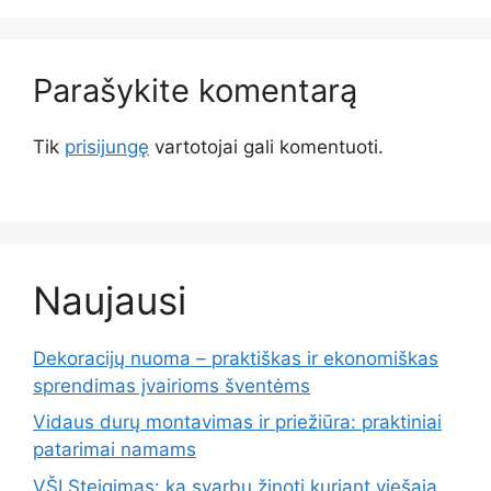
Parašykite komentarą
Tik
prisijungę
vartotojai gali komentuoti.
Naujausi
Dekoracijų nuoma – praktiškas ir ekonomiškas
sprendimas įvairioms šventėms
Vidaus durų montavimas ir priežiūra: praktiniai
patarimai namams
VŠĮ Steigimas: ką svarbu žinoti kuriant viešąją