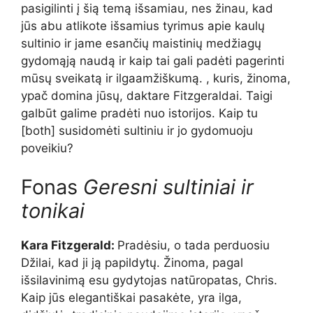
pasigilinti į šią temą išsamiau, nes žinau, kad
jūs abu atlikote išsamius tyrimus apie kaulų
sultinio ir jame esančių maistinių medžiagų
gydomąją naudą ir kaip tai gali padėti pagerinti
mūsų sveikatą ir ilgaamžiškumą. , kuris, žinoma,
ypač domina jūsų, daktare Fitzgeraldai. Taigi
galbūt galime pradėti nuo istorijos. Kaip tu
[both] susidomėti sultiniu ir jo gydomuoju
poveikiu?
Fonas
Geresni sultiniai ir
tonikai
Kara Fitzgerald:
Pradėsiu, o tada perduosiu
Džilai, kad ji ją papildytų. Žinoma, pagal
išsilavinimą esu gydytojas natūropatas, Chris.
Kaip jūs elegantiškai pasakėte, yra ilga,