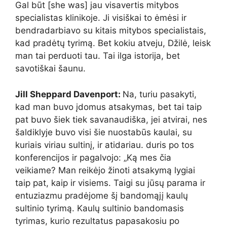
Gal būt [she was] jau visavertis mitybos
specialistas klinikoje. Ji visiškai to ėmėsi ir
bendradarbiavo su kitais mitybos specialistais,
kad pradėtų tyrimą. Bet kokiu atveju, Džilė, leisk
man tai perduoti tau. Tai ilga istorija, bet
savotiškai šaunu.
Jill Sheppard Davenport:
Na, turiu pasakyti,
kad man buvo įdomus atsakymas, bet tai taip
pat buvo šiek tiek savanaudiška, jei atvirai, nes
šaldiklyje buvo visi šie nuostabūs kaulai, su
kuriais viriau sultinį, ir atidariau. duris po tos
konferencijos ir pagalvojo: „Ką mes čia
veikiame? Man reikėjo žinoti atsakymą lygiai
taip pat, kaip ir visiems. Taigi su jūsų parama ir
entuziazmu pradėjome šį bandomąjį kaulų
sultinio tyrimą. Kaulų sultinio bandomasis
tyrimas, kurio rezultatus papasakosiu po