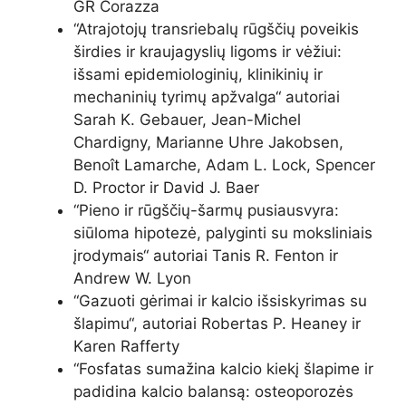
GR Corazza
“
Atrajotojų transriebalų rūgščių poveikis
širdies ir kraujagyslių ligoms ir vėžiui:
išsami epidemiologinių, klinikinių ir
mechaninių tyrimų apžvalga
“ autoriai
Sarah K. Gebauer, Jean-Michel
Chardigny, Marianne Uhre Jakobsen,
Benoît Lamarche, Adam L. Lock, Spencer
D. Proctor ir David J. Baer
“
Pieno ir rūgščių-šarmų pusiausvyra:
siūloma hipotezė, palyginti su moksliniais
įrodymais
“ autoriai Tanis R. Fenton ir
Andrew W. Lyon
“
Gazuoti gėrimai ir kalcio išsiskyrimas su
šlapimu
“, autoriai Robertas P. Heaney ir
Karen Rafferty
“
Fosfatas sumažina kalcio kiekį šlapime ir
padidina kalcio balansą: osteoporozės