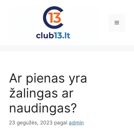
Pereiti
prie
turinio
Meniu
Ar pienas yra
žalingas ar
naudingas?
23 gegužės, 2023
pagal
admin