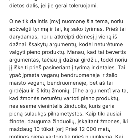
dietos dalis, jei jie gerai toleruojami.
O ne tik dalintis [my] nuomonę šia tema, noriu
apžvelgti tyrimą ir tai, ką sako tyrimas. Prieš tai
darydamas, noriu atkreipti dėmesį į vieną iš
dažnai išsakytų argumentų, kodėl neturėtume
valgyti pieno produktų. Manau, kad tai bevertis
argumentas, tačiau jį dažnai girdžiu, todėl noriu
jį iškelti prieš pasineriant į tyrimą ir detales. Tai
ypač įprasta veganų bendruomenėje ir žalio
maisto veganų bendruomenėje, bet aš tai
girdėjau ir iš kitų žmonių. [The argument] yra ta,
kad žmonės neturėtų vartoti pieno produktų,
nes esame vienintelis žinduolis, kuris geria
pieną sulaukęs pilnametystės. Kaip tikriausiai
žinote, dauguma žinduolių, įskaitant žmones, iki
maždaug 10 tūkst [or] Prieš 12 000 metų
motinos pieną vartojo tik prieš nujunkymą. Kai