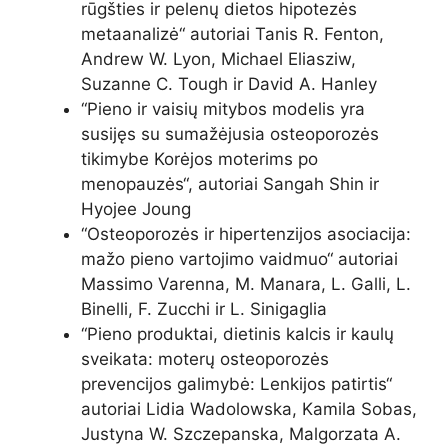
rūgšties ir pelenų dietos hipotezės
metaanalizė
“ autoriai Tanis R. Fenton,
Andrew W. Lyon, Michael Eliasziw,
Suzanne C. Tough ir David A. Hanley
“
Pieno ir vaisių mitybos modelis yra
susijęs su sumažėjusia osteoporozės
tikimybe Korėjos moterims po
menopauzės
“, autoriai Sangah Shin ir
Hyojee Joung
“
Osteoporozės ir hipertenzijos asociacija:
mažo pieno vartojimo vaidmuo
“ autoriai
Massimo Varenna, M. Manara, L. Galli, L.
Binelli, F. Zucchi ir L. Sinigaglia
“
Pieno produktai, dietinis kalcis ir kaulų
sveikata: moterų osteoporozės
prevencijos galimybė: Lenkijos patirtis
“
autoriai Lidia Wadolowska, Kamila Sobas,
Justyna W. Szczepanska, Malgorzata A.