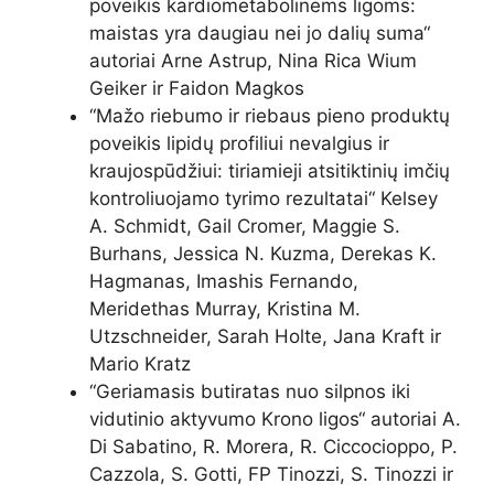
poveikis kardiometabolinėms ligoms:
maistas yra daugiau nei jo dalių suma
“
autoriai Arne Astrup, Nina Rica Wium
Geiker ir Faidon Magkos
“
Mažo riebumo ir riebaus pieno produktų
poveikis lipidų profiliui nevalgius ir
kraujospūdžiui: tiriamieji atsitiktinių imčių
kontroliuojamo tyrimo rezultatai
“ Kelsey
A. Schmidt, Gail Cromer, Maggie S.
Burhans, Jessica N. Kuzma, Derekas K.
Hagmanas, Imashis Fernando,
Meridethas Murray, Kristina M.
Utzschneider, Sarah Holte, Jana Kraft ir
Mario Kratz
“
Geriamasis butiratas nuo silpnos iki
vidutinio aktyvumo Krono ligos
“ autoriai A.
Di Sabatino, R. Morera, R. Ciccocioppo, P.
Cazzola, S. Gotti, FP Tinozzi, S. Tinozzi ir