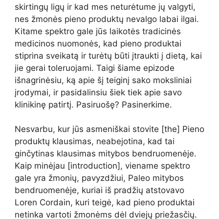
skirtingų ligų ir kad mes neturėtume jų valgyti,
nes žmonės pieno produktų nevalgo labai ilgai.
Kitame spektro gale jūs laikotės tradicinės
medicinos nuomonės, kad pieno produktai
stiprina sveikatą ir turėtų būti įtraukti į dietą, kai
jie gerai toleruojami. Taigi šiame epizode
išnagrinėsiu, ką apie šį teiginį sako moksliniai
įrodymai, ir pasidalinsiu šiek tiek apie savo
klinikinę patirtį. Pasiruošę? Pasinerkime.
Nesvarbu, kur jūs asmeniškai stovite [the] Pieno
produktų klausimas, neabejotina, kad tai
ginčytinas klausimas mitybos bendruomenėje.
Kaip minėjau [introduction], viename spektro
gale yra žmonių, pavyzdžiui, Paleo mitybos
bendruomenėje, kuriai iš pradžių atstovavo
Loren Cordain, kuri teigė, kad pieno produktai
netinka vartoti žmonėms dėl dviejų priežasčių.