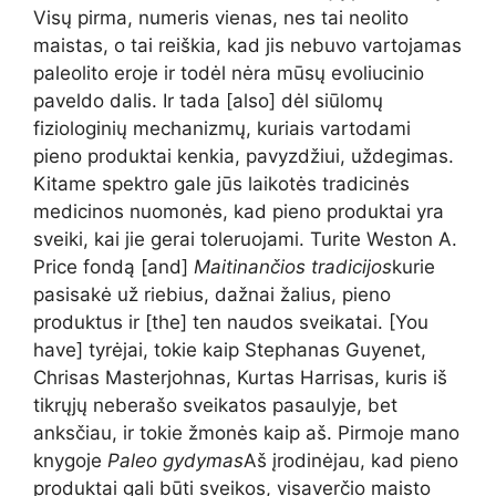
Visų pirma, numeris vienas, nes tai neolito
maistas, o tai reiškia, kad jis nebuvo vartojamas
paleolito eroje ir todėl nėra mūsų evoliucinio
paveldo dalis. Ir tada [also] dėl siūlomų
fiziologinių mechanizmų, kuriais vartodami
pieno produktai kenkia, pavyzdžiui, uždegimas.
Kitame spektro gale jūs laikotės tradicinės
medicinos nuomonės, kad pieno produktai yra
sveiki, kai jie gerai toleruojami. Turite Weston A.
Price fondą [and]
Maitinančios tradicijos
kurie
pasisakė už riebius, dažnai žalius, pieno
produktus ir [the] ten naudos sveikatai. [You
have] tyrėjai, tokie kaip Stephanas Guyenet,
Chrisas Masterjohnas, Kurtas Harrisas, kuris iš
tikrųjų neberašo sveikatos pasaulyje, bet
anksčiau, ir tokie žmonės kaip aš. Pirmoje mano
knygoje
Paleo gydymas
Aš įrodinėjau, kad pieno
produktai gali būti sveikos, visaverčio maisto