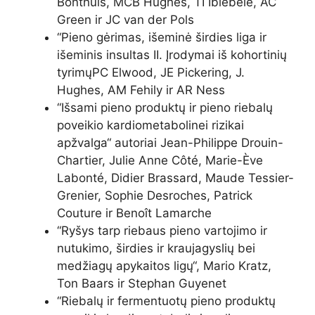
Bonthuis, MCB Hughes, TI Ibiebele, AC
Green ir JC van der Pols
“
Pieno gėrimas, išeminė širdies liga ir
išeminis insultas II. Įrodymai iš kohortinių
tyrimų
PC Elwood, JE Pickering, J.
Hughes, AM Fehily ir AR Ness
“
Išsami pieno produktų ir pieno riebalų
poveikio kardiometabolinei rizikai
apžvalga
“ autoriai Jean-Philippe Drouin-
Chartier, Julie Anne Côté, Marie-Ève ​​
Labonté, Didier Brassard, Maude Tessier-
Grenier, Sophie Desroches, Patrick
Couture ir Benoît Lamarche
“
Ryšys tarp riebaus pieno vartojimo ir
nutukimo, širdies ir kraujagyslių bei
medžiagų apykaitos ligų
“, Mario Kratz,
Ton Baars ir Stephan Guyenet
“
Riebalų ir fermentuotų pieno produktų