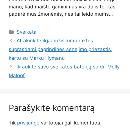
mano, kad maisto gaminimas yra dalis to, kas
padarė mus žmonėmis, nes tai leido mums…
Kategorijos
Sveikata
Atrakinkite ilgaamžiškumo raktus
suprasdami pagrindines senėjimo priežastis,
kartu su Marku Hymanu
Įkraukite savo sveikatos bateriją su dr. Molly
Maloof
Parašykite komentarą
Tik
prisijungę
vartotojai gali komentuoti.