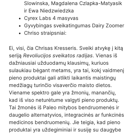
Slowinska, Magdalena Czlapka-Matyasik
ir Ewa Niedzwiedzka
Cyrex Labs
4 masyvas
Gyvybingas sveikatingumas
Dairy Zoomer
Chriso straipsniai:
Ei, visi, čia Chrisas Kresseris. Sveiki atvykę į kitą
seriją
Revoliucijos sveikatos radijas
. Vienas iš
dažniausiai užduodamų klausimų, kuriuos
sulaukiau bėgant metams, yra tai, kokį vaidmenį
pieno produktai gali atlikti laikantis maistingų
medžiagų turinčio visaverčio maisto dietos.
Viename spektro gale yra žmonių, manančių,
kad iš viso neturėtume valgyti pieno produktų.
Tai žmonės iš Paleo mitybos bendruomenės ir
daugelio alternatyvios, integracinės ar funkcinės
medicinos bendruomenių. Jie teigia, kad pieno
produktai yra uždegiminiai ir susiję su daugybe