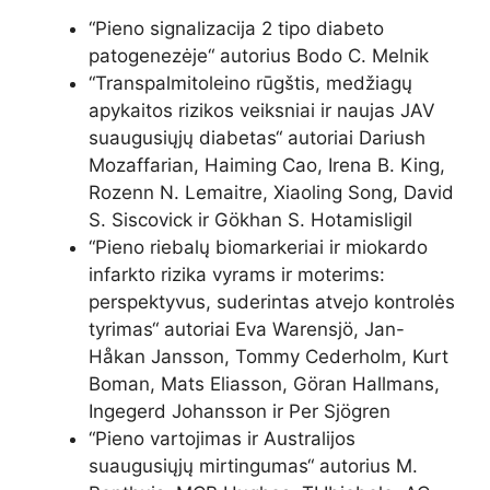
“
Pieno signalizacija 2 tipo diabeto
patogenezėje
“ autorius Bodo C. Melnik
“
Transpalmitoleino rūgštis, medžiagų
apykaitos rizikos veiksniai ir naujas JAV
suaugusiųjų diabetas
“ autoriai Dariush
Mozaffarian, Haiming Cao, Irena B. King,
Rozenn N. Lemaitre, Xiaoling Song, David
S. Siscovick ir Gökhan S. Hotamisligil
“
Pieno riebalų biomarkeriai ir miokardo
infarkto rizika vyrams ir moterims:
perspektyvus, suderintas atvejo kontrolės
tyrimas
“ autoriai Eva Warensjö, Jan-
Håkan Jansson, Tommy Cederholm, Kurt
Boman, Mats Eliasson, Göran Hallmans,
Ingegerd Johansson ir Per Sjögren
“
Pieno vartojimas ir Australijos
suaugusiųjų mirtingumas
“ autorius M.