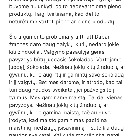
buvome nujunkyti, po to nebevartojome pieno
produktų. Taigi tvirtinama, kad dėl to
neturėtume vartoti pieno ar pieno produktų.
Šio argumento problema yra [that] Dabar
žmonės daro daug dalykų, kurių nedaro jokie
kiti žinduoliai. Valgymo pasaulyje geras
pavyzdys būtų juodasis šokoladas. Vartojame
juodąjį šokoladą. Nežinau jokių kitų žinduolių ar
gyvūnų, kurie augintų ir gamintų savo šokoladą
ir jį valgytų. Bet mes darome, ir atrodo, kad tai
turi daug naudos sveikatai, jei pažvelgsite į
tyrimus. Mes gaminame maistą. Tai dar vienas
pavyzdys. Nežinau jokių kitų žinduolių ar
gyvūnų, kurie gamina maistą, tačiau buvo
įrodyta, kad maisto gaminimas padidina
maistinių medžiagų įsisavinimą ir suteikia daug
naudos sveikatai. Kai kurie mokslininkai netgi