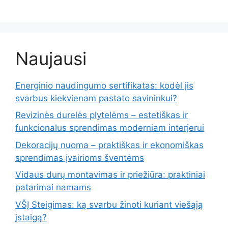
Naujausi
Energinio naudingumo sertifikatas: kodėl jis
svarbus kiekvienam pastato savininkui?
Revizinės durelės plytelėms – estetiškas ir
funkcionalus sprendimas moderniam interjerui
Dekoracijų nuoma – praktiškas ir ekonomiškas
sprendimas įvairioms šventėms
Vidaus durų montavimas ir priežiūra: praktiniai
patarimai namams
VŠĮ Steigimas: ką svarbu žinoti kuriant viešąją
įstaigą?