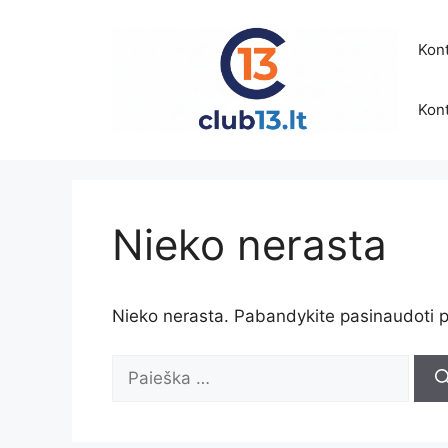
Pereiti
prie
Kont
turinio
Kont
Nieko nerasta
Nieko nerasta. Pabandykite pasinaudoti p
Ieškoti: