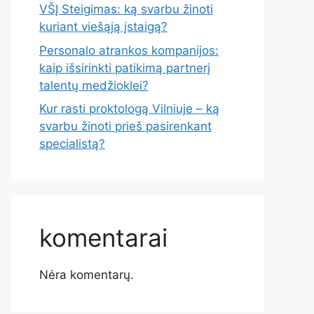
VŠĮ Steigimas: ką svarbu žinoti
kuriant viešąją įstaigą?
Personalo atrankos kompanijos:
kaip išsirinkti patikimą partnerį
talentų medžioklei?
Kur rasti proktologą Vilniuje – ką
svarbu žinoti prieš pasirenkant
specialistą?
komentarai
Nėra komentarų.