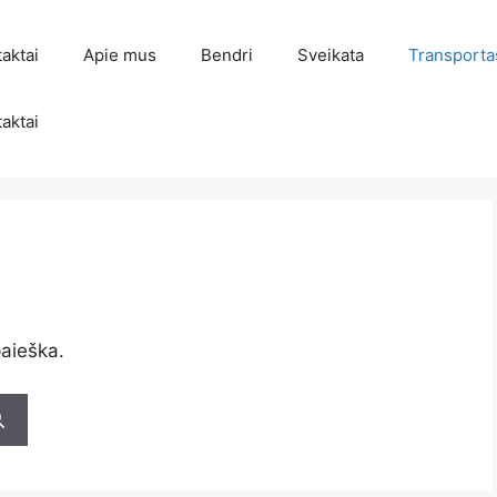
aktai
Apie mus
Bendri
Sveikata
Transporta
aktai
aieška.