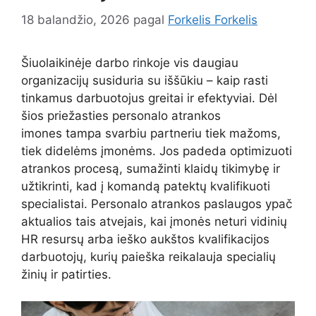
18 balandžio, 2026
pagal
Forkelis Forkelis
Šiuolaikinėje darbo rinkoje vis daugiau
organizacijų susiduria su iššūkiu – kaip rasti
tinkamus darbuotojus greitai ir efektyviai. Dėl
šios priežasties personalo atrankos
imones tampa svarbiu partneriu tiek mažoms,
tiek didelėms įmonėms. Jos padeda optimizuoti
atrankos procesą, sumažinti klaidų tikimybę ir
užtikrinti, kad į komandą patektų kvalifikuoti
specialistai. Personalo atrankos paslaugos ypač
aktualios tais atvejais, kai įmonės neturi vidinių
HR resursų arba ieško aukštos kvalifikacijos
darbuotojų, kurių paieška reikalauja specialių
žinių ir patirties.