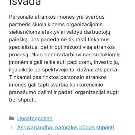
Išvada
Personalo atrankos imones yra svarbus
partneris šiuolaikinėms organizacijoms,
siekiančioms efektyviai valdyti darbuotojų
paiešką. Jos padeda ne tik rasti tinkamus
specialistus, bet ir optimizuoti visą atrankos
procesą. Nors bendradarbiavimas su tokiomis
įmonėmis gali reikalauti papildomų investicijų,
ilgalaikėje perspektyvoje tai dažnai atsiperka.
Tinkamai pasirinktos personalo atrankos
imones gali tapti svarbia konkurencinio
pranašumo dalimi ir padėti organizacijai augti
bei stiprėti.
Kategorijos
Uncategorized
Ashwagandha: natūralus būdas stiprinti