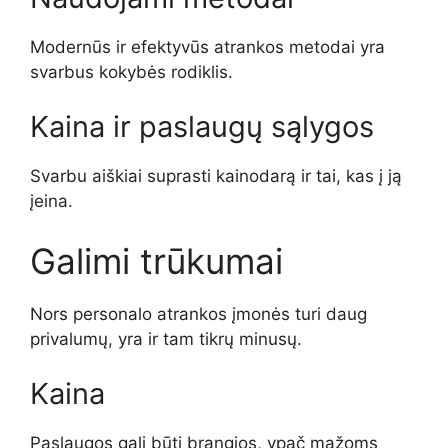
Modernūs ir efektyvūs atrankos metodai yra
svarbus kokybės rodiklis.
Kaina ir paslaugų sąlygos
Svarbu aiškiai suprasti kainodarą ir tai, kas į ją
įeina.
Galimi trūkumai
Nors personalo atrankos įmonės turi daug
privalumų, yra ir tam tikrų minusų.
Kaina
Paslaugos gali būti brangios, ypač mažoms