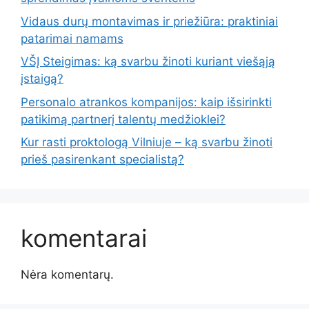
Vidaus durų montavimas ir priežiūra: praktiniai
patarimai namams
VŠĮ Steigimas: ką svarbu žinoti kuriant viešąją
įstaigą?
Personalo atrankos kompanijos: kaip išsirinkti
patikimą partnerį talentų medžioklei?
Kur rasti proktologą Vilniuje – ką svarbu žinoti
prieš pasirenkant specialistą?
komentarai
Nėra komentarų.