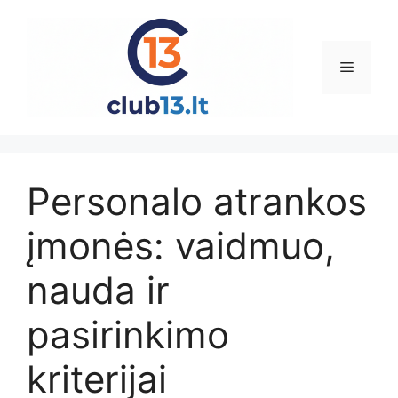
Pereiti
prie
turinio
Meniu
Personalo atrankos
įmonės: vaidmuo,
nauda ir
pasirinkimo
kriterijai