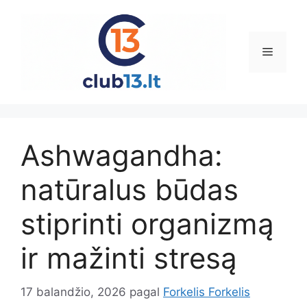
Pereiti
prie
turinio
Meniu
Ashwagandha:
natūralus būdas
stiprinti organizmą
ir mažinti stresą
17 balandžio, 2026
pagal
Forkelis Forkelis