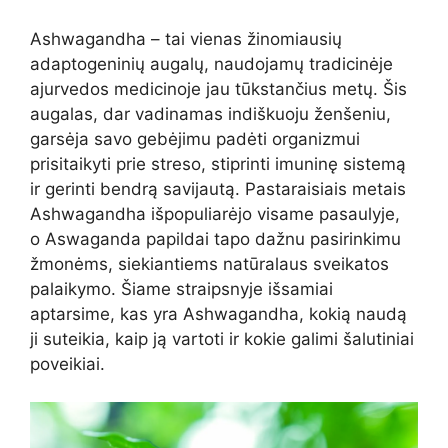
Ashwagandha – tai vienas žinomiausių
adaptogeninių augalų, naudojamų tradicinėje
ajurvedos medicinoje jau tūkstančius metų. Šis
augalas, dar vadinamas indiškuoju ženšeniu,
garsėja savo gebėjimu padėti organizmui
prisitaikyti prie streso, stiprinti imuninę sistemą
ir gerinti bendrą savijautą. Pastaraisiais metais
Ashwagandha išpopuliarėjo visame pasaulyje,
o Aswaganda papildai tapo dažnu pasirinkimu
žmonėms, siekiantiems natūralaus sveikatos
palaikymo. Šiame straipsnyje išsamiai
aptarsime, kas yra Ashwagandha, kokią naudą
ji suteikia, kaip ją vartoti ir kokie galimi šalutiniai
poveikiai.