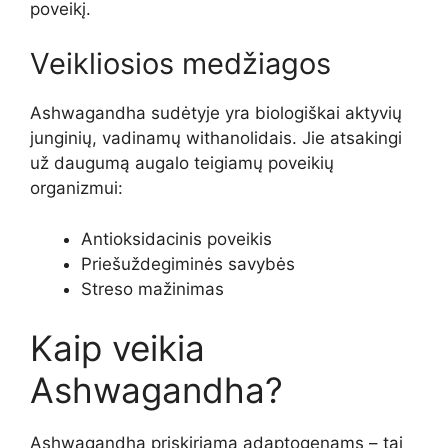
poveikį.
Veikliosios medžiagos
Ashwagandha sudėtyje yra biologiškai aktyvių
junginių, vadinamų withanolidais. Jie atsakingi
už daugumą augalo teigiamų poveikių
organizmui:
Antioksidacinis poveikis
Priešuždegiminės savybės
Streso mažinimas
Kaip veikia
Ashwagandha?
Ashwagandha priskiriama adaptogenams – tai