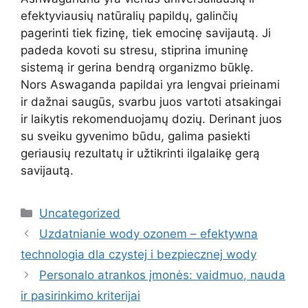
efektyviausių natūralių papildų, galinčių
pagerinti tiek fizinę, tiek emocinę savijautą. Ji
padeda kovoti su stresu, stiprina imuninę
sistemą ir gerina bendrą organizmo būklę.
Nors Aswaganda papildai yra lengvai prieinami
ir dažnai saugūs, svarbu juos vartoti atsakingai
ir laikytis rekomenduojamų dozių. Derinant juos
su sveiku gyvenimo būdu, galima pasiekti
geriausių rezultatų ir užtikrinti ilgalaikę gerą
savijautą.
Kategorijos
Uncategorized
Uzdatnianie wody ozonem – efektywna
technologia dla czystej i bezpiecznej wody
Personalo atrankos įmonės: vaidmuo, nauda
ir pasirinkimo kriterijai