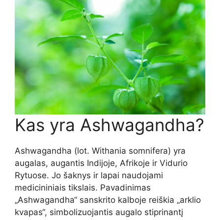
Kas yra Ashwagandha?
Ashwagandha (lot. Withania somnifera) yra
augalas, augantis Indijoje, Afrikoje ir Vidurio
Rytuose. Jo šaknys ir lapai naudojami
medicininiais tikslais. Pavadinimas
„Ashwagandha“ sanskrito kalboje reiškia „arklio
kvapas“, simbolizuojantis augalo stiprinantį