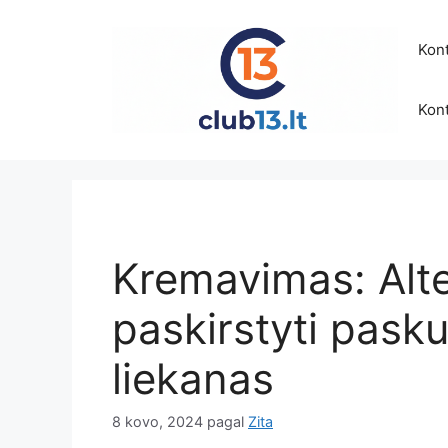
Pereiti
prie
Kont
turinio
Kont
Kremavimas: Alt
paskirstyti pask
liekanas
8 kovo, 2024
pagal
Zita