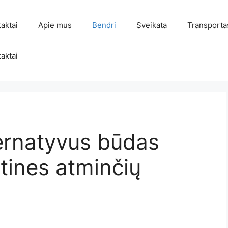
aktai
Apie mus
Bendri
Sveikata
Transporta
aktai
ernatyvus būdas
utines atminčių