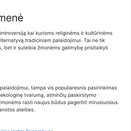
omenė
ntroversiją kai kurioms religinėms ir kultūrinėms
ernatyvą tradiciniam palaidojimui. Tai ne tik
, bet ir suteikia žmonėms galimybę prisitaikyti
palaidojimui, tampa vis populiaresnis pasirinkimas
t ekologinę tvarumą, atminčių paskirstymo
 žmonėms rasti naujus būdus pagerbti mirusiuosius
anotos ateities.