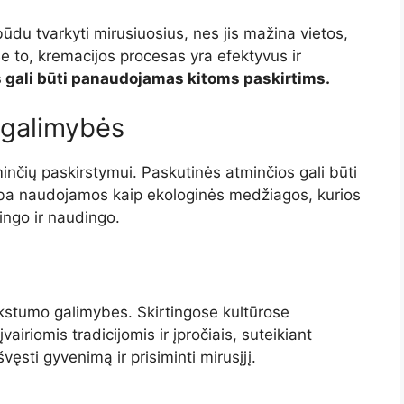
du tvarkyti mirusiuosius, nes jis mažina vietos,
 to, kremacijos procesas yra efektyvus ir
 gali būti panaudojamas kitoms paskirtims.
 galimybės
nčių paskirstymui. Paskutinės atminčios gali būti
ba naudojamos kaip ekologinės medžiagos, kurios
ingo ir naudingo.
nkstumo galimybes. Skirtingose kultūrose
airiomis tradicijomis ir įpročiais, suteikiant
ęsti gyvenimą ir prisiminti mirusįjį.