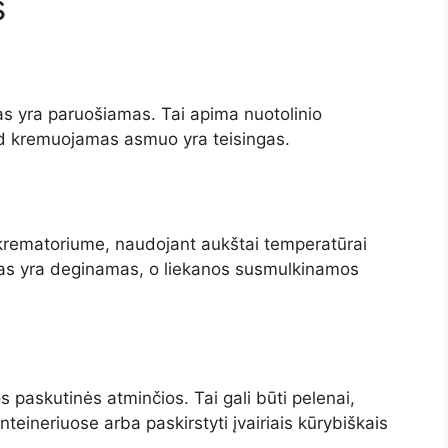
s
s yra paruošiamas. Tai apima nuotolinio
kad kremuojamas asmuo yra teisingas.
rematoriume, naudojant aukštai temperatūrai
nas yra deginamas, o liekanos susmulkinamos
paskutinės atminčios. Tai gali būti pelenai,
teineriuose arba paskirstyti įvairiais kūrybiškais