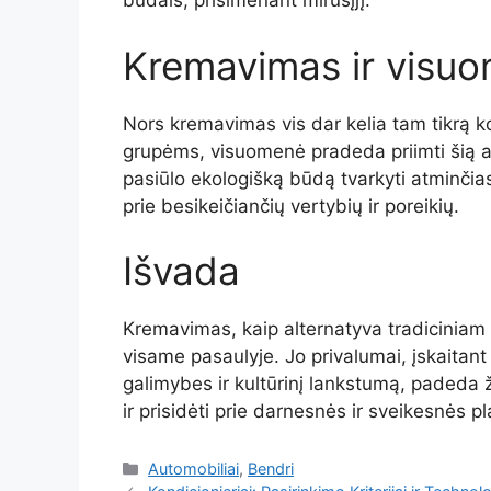
būdais, prisimenant mirusįjį.
Kremavimas ir visu
Nors kremavimas vis dar kelia tam tikrą ko
grupėms, visuomenė pradeda priimti šią alt
pasiūlo ekologišką būdą tvarkyti atminčias
prie besikeičiančių vertybių ir poreikių.
Išvada
Kremavimas, kaip alternatyva tradiciniam 
visame pasaulyje. Jo privalumai, įskaitan
galimybes ir kultūrinį lankstumą, padeda
ir prisidėti prie darnesnės ir sveikesnės pl
Kategorijos
Automobiliai
,
Bendri