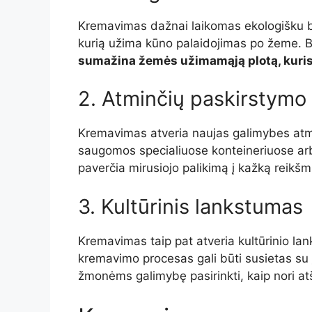
Kremavimas dažnai laikomas ekologišku bū
kurią užima kūno palaidojimas po žeme. Be
sumažina žemės užimamąją plotą, kuris
2. Atminčių paskirstymo
Kremavimas atveria naujas galimybes atmi
saugomos specialiuose konteineriuose ar
paverčia mirusiojo palikimą į kažką reikšm
3. Kultūrinis lankstumas
Kremavimas taip pat atveria kultūrinio la
kremavimo procesas gali būti susietas su įv
žmonėms galimybę pasirinkti, kaip nori atšv