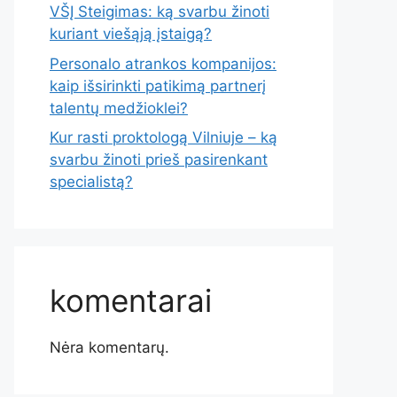
VŠĮ Steigimas: ką svarbu žinoti
kuriant viešąją įstaigą?
Personalo atrankos kompanijos:
kaip išsirinkti patikimą partnerį
talentų medžioklei?
Kur rasti proktologą Vilniuje – ką
svarbu žinoti prieš pasirenkant
specialistą?
komentarai
Nėra komentarų.