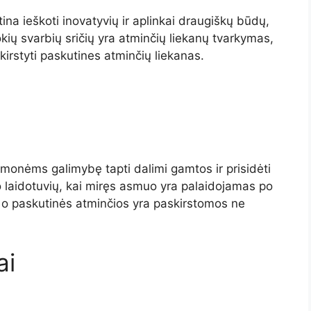
na ieškoti inovatyvių ir aplinkai draugiškų būdų,
okių svarbių sričių yra atminčių liekanų tvarkymas,
rstyti paskutines atminčių liekanas.
monėms galimybę tapti dalimi gamtos ir prisidėti
io laidotuvių, kai miręs asmuo yra palaidojamas po
o paskutinės atminčios yra paskirstomos ne
ai