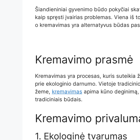
Šiandieniniai gyvenimo būdo pokyčiai skati
kaip spręsti įvairias problemas. Viena iš t
o kremavimas yra alternatyvus būdas paski
Kremavimo prasmė
Kremavimas yra procesas, kuris suteikia ž
prie ekologinio darnumo. Vietoje tradicin
žeme,
kremavimas
apima kūno deginimą, 
tradiciniais būdais.
Kremavimo privalum
1. Ekologinė tvarumas