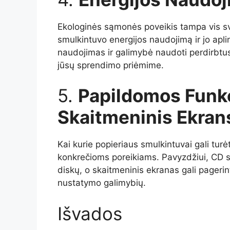
Ekologinės sąmonės poveikis tampa vis sva
smulkintuvo energijos naudojimą ir jo apl
naudojimas ir galimybė naudoti perdirbtus 
jūsų sprendimo priėmime.
5.
Papildomos Funkc
Skaitmeninis Ekrans
Kai kurie popieriaus smulkintuvai gali turė
konkrečioms poreikiams. Pavyzdžiui, CD sm
diskų, o skaitmeninis ekranas gali pageri
nustatymo galimybių.
Išvados