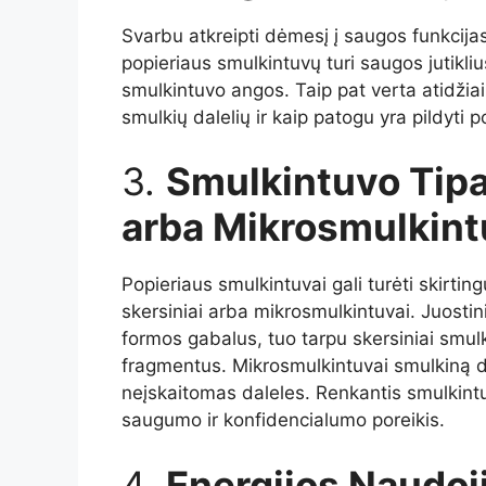
Svarbu atkreipti dėmesį į saugos funkcij
popieriaus smulkintuvų turi saugos jutiklius
smulkintuvo angos. Taip pat verta atidžiai į
smulkių dalelių ir kaip patogu yra pildyti 
3.
Smulkintuvo Tipai
arba Mikrosmulkin
Popieriaus smulkintuvai gali turėti skirting
skersiniai arba mikrosmulkintuvai. Juostin
formos gabalus, tuo tarpu skersiniai smul
fragmentus. Mikrosmulkintuvai smulkiną 
neįskaitomas daleles. Renkantis smulkintuvo
saugumo ir konfidencialumo poreikis.
4.
Energijos Naudoj