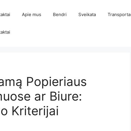
aktai
Apie mus
Bendri
Sveikata
Transporta
aktai
kamą Popieriaus
uose ar Biure:
o Kriterijai