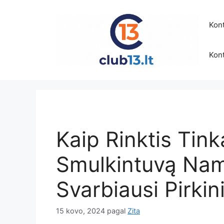
Pereiti
prie
Kont
turinio
Kont
Kaip Rinktis Tin
Smulkintuvą Nam
Svarbiausi Pirkini
15 kovo, 2024
pagal
Zita