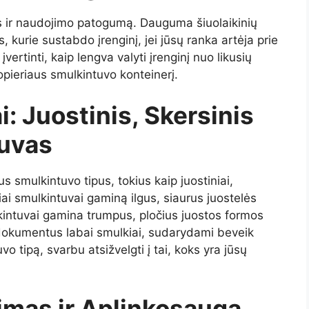
as ir naudojimo patogumą. Dauguma šiuolaikinių
, kurie sustabdo įrenginį, jei jūsų ranka artėja prie
vertinti, kaip lengva valyti įrenginį nuo likusių
popieriaus smulkintuvo konteinerį.
: Juostinis, Skersinis
tuvas
us smulkintuvo tipus, tokius kaip juostiniai,
iai smulkintuvai gaminą ilgus, siaurus juostelės
kintuvai gamina trumpus, pločius juostos formos
dokumentus labai smulkiai, sudarydami beveik
 tipą, svarbu atsižvelgti į tai, koks yra jūsų
imas ir Aplinkosauga