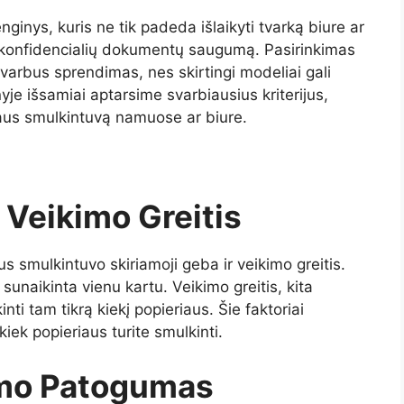
ginys, kuris ne tik padeda išlaikyti tvarką biure ar
 konfidencialių dokumentų saugumą. Pasirinkimas
varbus sprendimas, nes skirtingi modeliai gali
nyje išsamiai aptarsime svarbiausius kriterijus,
riaus smulkintuvą namuose ar biure.
r Veikimo Greitis
aus smulkintuvo skiriamoji geba ir veikimo greitis.
 sunaikinta vienu kartu. Veikimo greitis, kita
inti tam tikrą kiekį popieriaus. Šie faktoriai
 kiek popieriaus turite smulkinti.
imo Patogumas