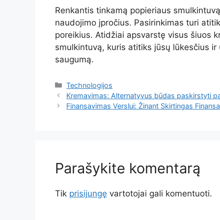
Renkantis tinkamą popieriaus smulkintuvą, s
naudojimo įpročius. Pasirinkimas turi atitik
poreikius. Atidžiai apsvarstę visus šiuos kr
smulkintuvą, kuris atitiks jūsų lūkesčius 
saugumą.
Kategorijos
Technologijos
Kremavimas: Alternatyvus būdas paskirstyti pa
Finansavimas Verslui: Žinant Skirtingas Finan
Parašykite komentarą
Tik
prisijungę
vartotojai gali komentuoti.