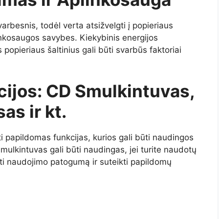
rbesnis, todėl verta atsižvelgti į popieriaus
inkosaugos savybes. Kiekybinis energijos
popieriaus šaltinius gali būti svarbūs faktoriai
ijos: CD Smulkintuvas,
as ir kt.
ti papildomas funkcijas, kurios gali būti naudingos
ulkintuvas gali būti naudingas, jei turite naudotų
nti naudojimo patogumą ir suteikti papildomų