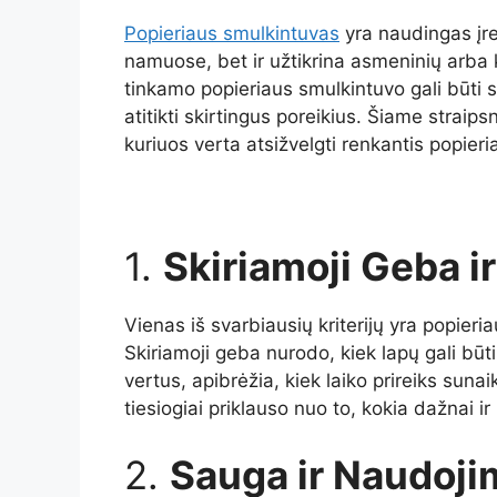
Popieriaus smulkintuvas
yra naudingas įren
namuose, bet ir užtikrina asmeninių arba
tinkamo popieriaus smulkintuvo gali būti s
atitikti skirtingus poreikius. Šiame straips
kuriuos verta atsižvelgti renkantis popie
1.
Skiriamoji Geba i
Vienas iš svarbiausių kriterijų yra popieri
Skiriamoji geba nurodo, kiek lapų gali būti
vertus, apibrėžia, kiek laiko prireiks sunaik
tiesiogiai priklauso nuo to, kokia dažnai ir
2.
Sauga ir Naudoj