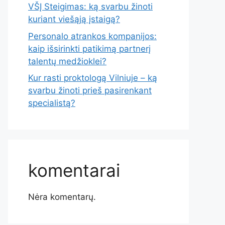
VŠĮ Steigimas: ką svarbu žinoti
kuriant viešąją įstaigą?
Personalo atrankos kompanijos:
kaip išsirinkti patikimą partnerį
talentų medžioklei?
Kur rasti proktologą Vilniuje – ką
svarbu žinoti prieš pasirenkant
specialistą?
komentarai
Nėra komentarų.