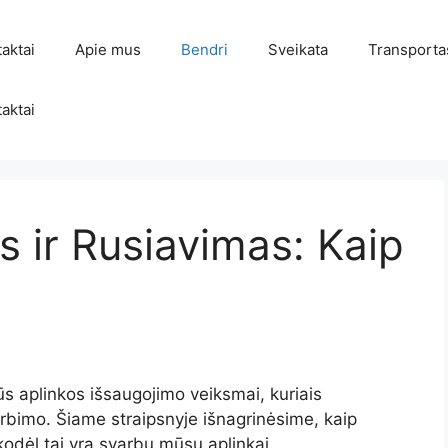
aktai
Apie mus
Bendri
Sveikata
Transporta
aktai
s ir Rusiavimas: Kaip
ūs aplinkos išsaugojimo veiksmai, kuriais
irbimo. Šiame straipsnyje išnagrinėsime, kaip
 kodėl tai yra svarbu mūsų aplinkai.