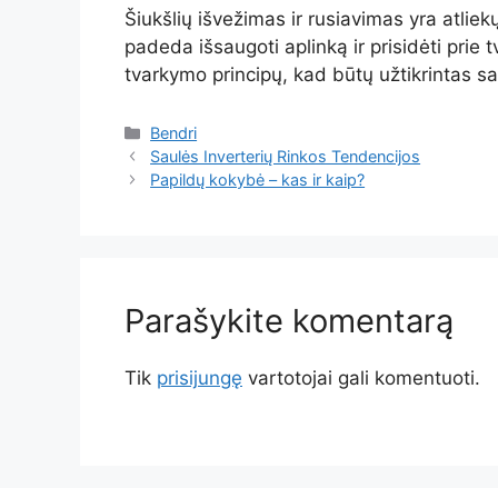
Šiukšlių išvežimas ir rusiavimas yra atlie
padeda išsaugoti aplinką ir prisidėti prie
tvarkymo principų, kad būtų užtikrintas s
Kategorijos
Bendri
Saulės Inverterių Rinkos Tendencijos
Papildų kokybė – kas ir kaip?
Parašykite komentarą
Tik
prisijungę
vartotojai gali komentuoti.