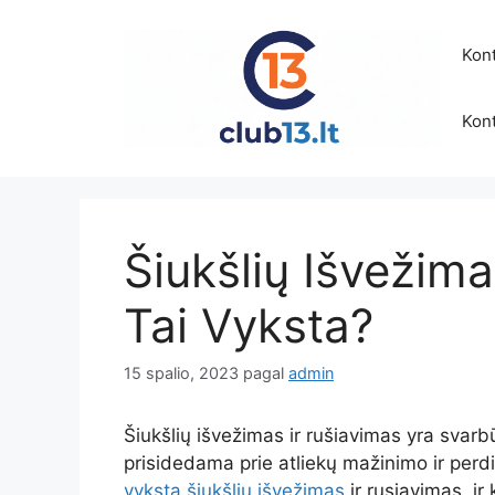
Pereiti
prie
Kont
turinio
Kont
Šiukšlių Išvežima
Tai Vyksta?
15 spalio, 2023
pagal
admin
Šiukšlių išvežimas ir rušiavimas yra svarb
prisidedama prie atliekų mažinimo ir perd
vyksta šiukšlių išvežimas
ir rusiavimas, ir