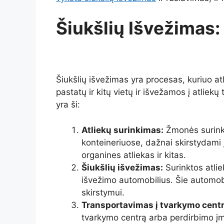
Šiukšlių Išvežimas:
Šiukšlių išvežimas yra procesas, kuriuo at
pastatų ir kitų vietų ir išvežamos į atliek
yra ši:
Atliekų surinkimas:
Žmonės surinko
konteineriuose, dažnai skirstydami ja
organines atliekas ir kitas.
Šiukšlių išvežimas:
Surinktos atlie
išvežimo automobilius. Šie automobil
skirstymui.
Transportavimas į tvarkymo centr
tvarkymo centrą arba perdirbimo įmo