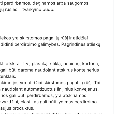
būti perdirbamos, deginamos arba saugomos
jų rūšies ir tvarkymo būdo.
:
iekos yra skirstomos pagal jų rūšį ir atidžiai
padidinti perdirbimo galimybes. Pagrindinės atliekų
ti atskirai, t.y., plastiką, stiklą, popierių, kartoną,
ai gali būti daroma naudojant atskirus konteinerius
ženklais.
nkimo jos yra atidžiai skirstomos pagal jų rūšį. Tai
 naudojant automatizuotus linijinius konvejerius.
rios gali būti perdirbamos, yra atskiriamos ir
yzdžiui, plastikas gali būti lydimas perdirbimo
naujus produktus.