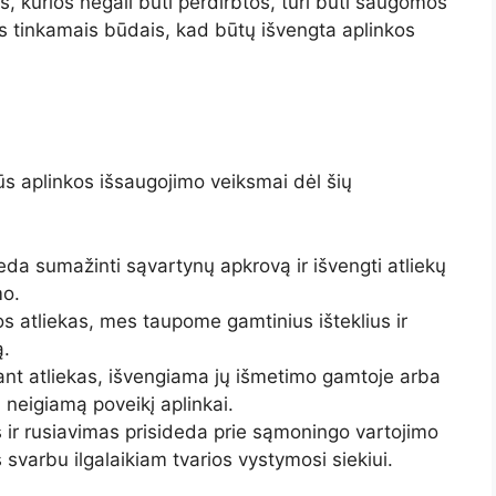
s, kurios negali būti perdirbtos, turi būti saugomos
 tinkamais būdais, kad būtų išvengta aplinkos
ūs aplinkos išsaugojimo veiksmai dėl šių
da sumažinti sąvartynų apkrovą ir išvengti atliekų
mo.
atliekas, mes taupome gamtinius išteklius ir
.
nt atliekas, išvengiama jų išmetimo gamtoje arba
i neigiamą poveikį aplinkai.
 ir rusiavimas prisideda prie sąmoningo vartojimo
svarbu ilgalaikiam tvarios vystymosi siekiui.