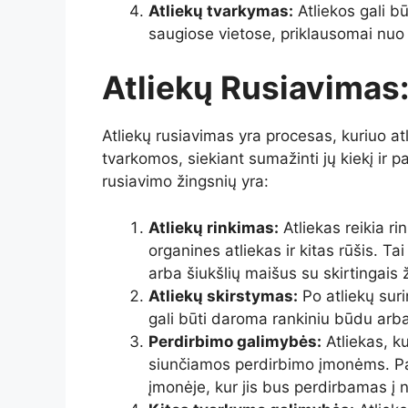
Atliekų tvarkymas:
Atliekos gali 
saugiose vietose, priklausomai nuo 
Atliekų Rusiavimas
Atliekų rusiavimas yra procesas, kuriuo atl
tvarkomos, siekiant sumažinti jų kiekį ir 
rusiavimo žingsnių yra:
Atliekų rinkimas:
Atliekas reikia rink
organines atliekas ir kitas rūšis. T
arba šiukšlių maišus su skirtingais 
Atliekų skirstymas:
Po atliekų suri
gali būti daroma rankiniu būdu arba
Perdirbimo galimybės:
Atliekas, ku
siunčiamos perdirbimo įmonėms. Pav
įmonėje, kur jis bus perdirbamas į 