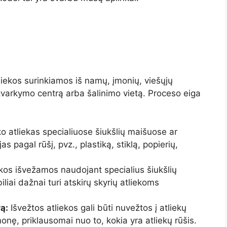
liekos surinkiamos iš namų, įmonių, viešųjų
ų tvarkymo centrą arba šalinimo vietą. Proceso eiga
 atliekas specialiuose šiukšlių maišuose ar
s pagal rūšį, pvz., plastiką, stiklą, popierių,
kos išvežamos naudojant specialius šiukšlių
iai dažnai turi atskirų skyrių atliekoms
ą:
Išvežtos atliekos gali būti nuvežtos į atliekų
nę, priklausomai nuo to, kokia yra atliekų rūšis.