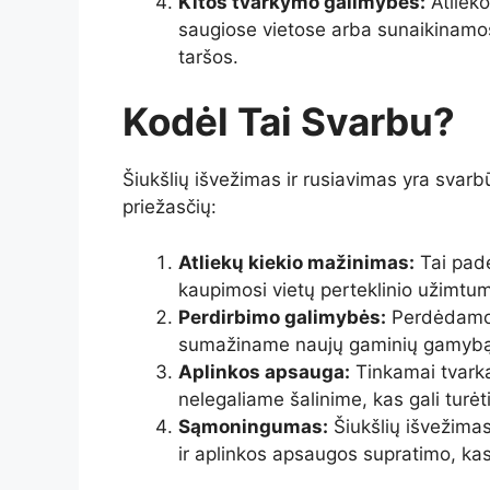
Kitos tvarkymo galimybės:
Atlieko
saugiose vietose arba sunaikinamos
taršos.
Kodėl Tai Svarbu?
Šiukšlių išvežimas ir rusiavimas yra svarb
priežasčių:
Atliekų kiekio mažinimas:
Tai pade
kaupimosi vietų perteklinio užimtu
Perdirbimo galimybės:
Perdėdamos 
sumažiname naujų gaminių gamybą
Aplinkos apsauga:
Tinkamai tvarka
nelegaliame šalinime, kas gali turėt
Sąmoningumas:
Šiukšlių išvežimas
ir aplinkos apsaugos supratimo, kas 