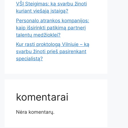
VŠĮ Steigimas: ką svarbu žinoti
kuriant viešąją įstaigą?
Personalo atrankos kompanijos:
kaip išsirinkti patikimą partnerį
talentų medžioklei?
Kur rasti proktologą Vilniuje – ką
svarbu žinoti prieš pasirenkant
specialistą?
komentarai
Nėra komentarų.