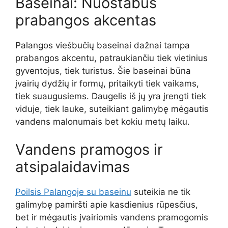
Baseinai: Nuostabus
prabangos akcentas
Palangos viešbučių baseinai dažnai tampa
prabangos akcentu, patraukiančiu tiek vietinius
gyventojus, tiek turistus. Šie baseinai būna
įvairių dydžių ir formų, pritaikyti tiek vaikams,
tiek suaugusiems. Daugelis iš jų yra įrengti tiek
viduje, tiek lauke, suteikiant galimybę mėgautis
vandens malonumais bet kokiu metų laiku.
Vandens pramogos ir
atsipalaidavimas
Poilsis Palangoje su baseinu
suteikia ne tik
galimybę pamiršti apie kasdienius rūpesčius,
bet ir mėgautis įvairiomis vandens pramogomis