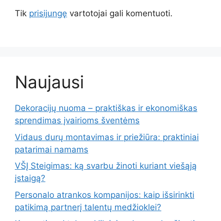
Tik
prisijungę
vartotojai gali komentuoti.
Naujausi
Dekoracijų nuoma – praktiškas ir ekonomiškas
sprendimas įvairioms šventėms
Vidaus durų montavimas ir priežiūra: praktiniai
patarimai namams
VŠĮ Steigimas: ką svarbu žinoti kuriant viešąją
įstaigą?
Personalo atrankos kompanijos: kaip išsirinkti
patikimą partnerį talentų medžioklei?