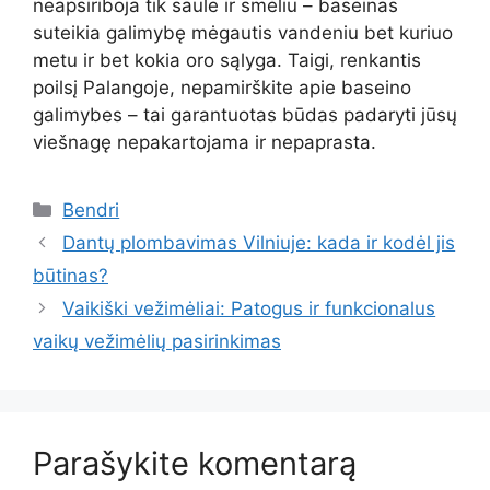
neapsiriboja tik saule ir smėliu – baseinas
suteikia galimybę mėgautis vandeniu bet kuriuo
metu ir bet kokia oro sąlyga. Taigi, renkantis
poilsį Palangoje, nepamirškite apie baseino
galimybes – tai garantuotas būdas padaryti jūsų
viešnagę nepakartojama ir nepaprasta.
Kategorijos
Bendri
Dantų plombavimas Vilniuje: kada ir kodėl jis
būtinas?
Vaikiški vežimėliai: Patogus ir funkcionalus
vaikų vežimėlių pasirinkimas
Parašykite komentarą