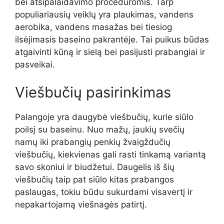
bei atsipalaidavimo procedūromis. Tarp
populiariausių veiklų yra plaukimas, vandens
aerobika, vandens masažas bei tiesiog
ilsėjimasis baseino pakrantėje. Tai puikus būdas
atgaivinti kūną ir sielą bei pasijusti prabangiai ir
pasveikai.
Viešbučių pasirinkimas
Palangoje yra daugybė viešbučių, kurie siūlo
poilsį su baseinu. Nuo mažų, jaukių svečių
namų iki prabangių penkių žvaigždučių
viešbučių, kiekvienas gali rasti tinkamą variantą
savo skoniui ir biudžetui. Daugelis iš šių
viešbučių taip pat siūlo kitas prabangos
paslaugas, tokiu būdu sukurdami visavertį ir
nepakartojamą viešnagės patirtį.