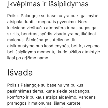
Įkvėpimas ir išsipildymas
Poilsis Palangoje su baseinu yra puiki galimybė
atsipalaiduoti ir mėgautis gyvenimu. Nors
kiekvieno viešbučio atmosfera ir paslaugos gali
skirtis, bendras įspūdis visada yra neįtikėtinai
malonus. Ši viešnagė suteiks ne tik
atsikraustymo nuo kasdienybės, bet ir įkvėpimo
bei išsipildymo momentų, kurie užkibs atmintyje
ilgai po grįžimo namo.
Išvada
Poilsis Palangoje su baseinu yra puikus
pasirinkimas tiems, kurie siekia prabangos,
komforto ir puikaus atsipalaidavimo. Vandens
pramogos ir malonumai šiame kurorte