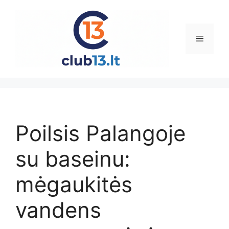
Pereiti
prie
turinio
Meniu
Poilsis Palangoje
su baseinu:
mėgaukitės
vandens