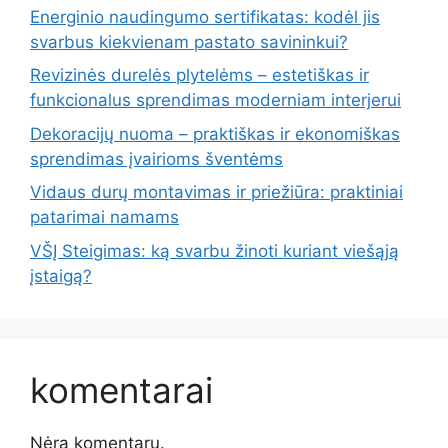
Energinio naudingumo sertifikatas: kodėl jis
svarbus kiekvienam pastato savininkui?
Revizinės durelės plytelėms – estetiškas ir
funkcionalus sprendimas moderniam interjerui
Dekoracijų nuoma – praktiškas ir ekonomiškas
sprendimas įvairioms šventėms
Vidaus durų montavimas ir priežiūra: praktiniai
patarimai namams
VŠĮ Steigimas: ką svarbu žinoti kuriant viešąją
įstaigą?
komentarai
Nėra komentarų.