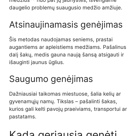
medžius** nuo pat jų jaunystės, išvengiame
daugelio problemų suaugusio medžio amžiuje.
Atsinaujinamasis genėjimas
Šis metodas naudojamas seniems, prastai
augantiems ar apleistiems medžiams. Pašalinus
dalį šakų, medis gauna naują šansą atsigauti ir
išauginti jaunus ūglius.
Saugumo genėjimas
Dažniausiai taikomas miestuose, šalia kelių ar
gyvenamųjų namų. Tikslas – pašalinti šakas,
kurios gali kelti pavojų praeiviams, transportui ar
pastatams.
Kada geriausia genėti