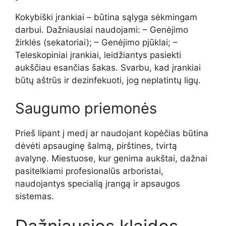
Kokybiški įrankiai – būtina sąlyga sėkmingam
darbui. Dažniausiai naudojami: – Genėjimo
žirklės (sekatoriai); – Genėjimo pjūklai; –
Teleskopiniai įrankiai, leidžiantys pasiekti
aukščiau esančias šakas. Svarbu, kad įrankiai
būtų aštrūs ir dezinfekuoti, jog neplatintų ligų.
Saugumo priemonės
Prieš lipant į medį ar naudojant kopėčias būtina
dėvėti apsauginę šalmą, pirštines, tvirtą
avalynę. Miestuose, kur genima aukštai, dažnai
pasitelkiami profesionalūs arboristai,
naudojantys specialią įrangą ir apsaugos
sistemas.