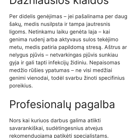
Dažniausios klaidos
Per didelis genėjimas – jei pašalinama per daug
šakų, medis nusilpsta ir tampa jautresnis
ligoms. Netinkamu laiku genėta laja – kai
genima rudenį arba aktyvaus sulos tekėjimo
metu, medis patiria papildomą stresą. Aštrus ar
nelygus pjūvis – netvarkingas pjūvis sunkiau
gyja ir gali tapti infekcijų židiniu. Nepaisomas
medžio rūšies ypatumas – ne visi medžiai
genimi vienodai, todėl svarbu žinoti specifinius
poreikius.
Profesionalų pagalba
Nors kai kuriuos darbus galima atlikti
savarankiškai, sudėtingesnius atvejus
rekomenduojama patikėti specialistams.