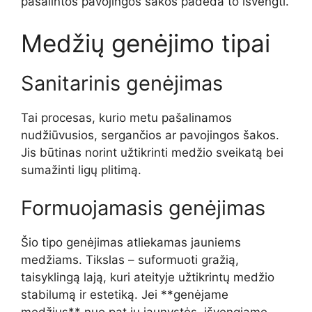
pašalintos pavojingos šakos padeda to išvengti.
Medžių genėjimo tipai
Sanitarinis genėjimas
Tai procesas, kurio metu pašalinamos
nudžiūvusios, sergančios ar pavojingos šakos.
Jis būtinas norint užtikrinti medžio sveikatą bei
sumažinti ligų plitimą.
Formuojamasis genėjimas
Šio tipo genėjimas atliekamas jauniems
medžiams. Tikslas – suformuoti gražią,
taisyklingą lają, kuri ateityje užtikrintų medžio
stabilumą ir estetiką. Jei **genėjame