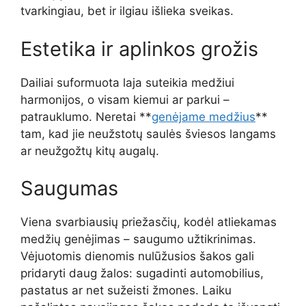
tvarkingiau, bet ir ilgiau išlieka sveikas.
Estetika ir aplinkos grožis
Dailiai suformuota laja suteikia medžiui
harmonijos, o visam kiemui ar parkui –
patrauklumo. Neretai **
genėjame medžius
**
tam, kad jie neužstotų saulės šviesos langams
ar neužgožtų kitų augalų.
Saugumas
Viena svarbiausių priežasčių, kodėl atliekamas
medžių genėjimas – saugumo užtikrinimas.
Vėjuotomis dienomis nulūžusios šakos gali
pridaryti daug žalos: sugadinti automobilius,
pastatus ar net sužeisti žmones. Laiku