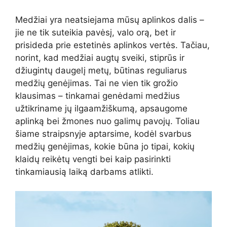
Medžiai yra neatsiejama mūsų aplinkos dalis –
jie ne tik suteikia pavėsį, valo orą, bet ir
prisideda prie estetinės aplinkos vertės. Tačiau,
norint, kad medžiai augtų sveiki, stiprūs ir
džiugintų daugelį metų, būtinas reguliarus
medžių genėjimas. Tai ne vien tik grožio
klausimas – tinkamai genėdami medžius
užtikriname jų ilgaamžiškumą, apsaugome
aplinką bei žmones nuo galimų pavojų. Toliau
šiame straipsnyje aptarsime, kodėl svarbus
medžių genėjimas, kokie būna jo tipai, kokių
klaidų reikėtų vengti bei kaip pasirinkti
tinkamiausią laiką darbams atlikti.