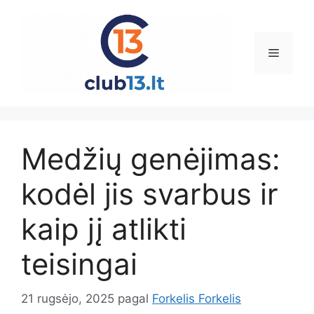
Pereiti
prie
turinio
Meniu
Medžių genėjimas:
kodėl jis svarbus ir
kaip jį atlikti
teisingai
21 rugsėjo, 2025
pagal
Forkelis Forkelis