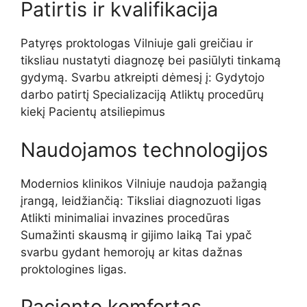
Patirtis ir kvalifikacija
Patyręs proktologas Vilniuje gali greičiau ir
tiksliau nustatyti diagnozę bei pasiūlyti tinkamą
gydymą. Svarbu atkreipti dėmesį į: Gydytojo
darbo patirtį Specializaciją Atliktų procedūrų
kiekį Pacientų atsiliepimus
Naudojamos technologijos
Modernios klinikos Vilniuje naudoja pažangią
įrangą, leidžiančią: Tiksliai diagnozuoti ligas
Atlikti minimaliai invazines procedūras
Sumažinti skausmą ir gijimo laiką Tai ypač
svarbu gydant hemorojų ar kitas dažnas
proktologines ligas.
Paciento komfortas