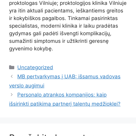
proktologas Vilniuje; proktologijos klinika Vilniuje
yra itin aktuali pacientams, ieškantiems greitos
ir kokybiškos pagalbos. Tinkamai pasirinktas
specialistas, moderni klinika ir laiku pradėtas
gydymas gali padėti išvengti komplikacijų,
sumažinti simptomus ir užtikrinti geresnę
gyvenimo kokybę.
Kategorijos
Uncategorized
MB pertvarkymas į UAB: išsamus vadovas
verslo augimui
Personalo atrankos kompanijos: kaip
išsirinkti patikimą partnerį talentų medžioklei?