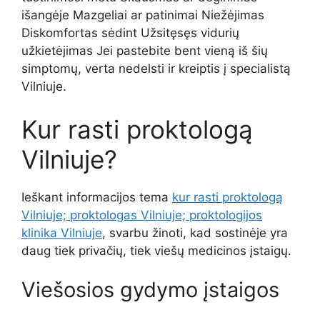
išangėje Mazgeliai ar patinimai Niežėjimas
Diskomfortas sėdint Užsitęsęs vidurių
užkietėjimas Jei pastebite bent vieną iš šių
simptomų, verta nedelsti ir kreiptis į specialistą
Vilniuje.
Kur rasti proktologą
Vilniuje?
Ieškant informacijos tema
kur rasti proktologą
Vilniuje; proktologas Vilniuje; proktologijos
klinika Vilniuje
, svarbu žinoti, kad sostinėje yra
daug tiek privačių, tiek viešų medicinos įstaigų.
Viešosios gydymo įstaigos