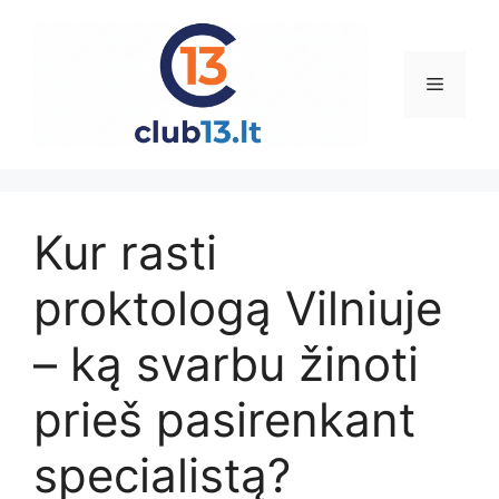
Pereiti
prie
turinio
Meniu
Kur rasti
proktologą Vilniuje
– ką svarbu žinoti
prieš pasirenkant
specialistą?