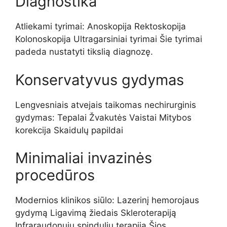
Diagnostika
Atliekami tyrimai: Anoskopija Rektoskopija
Kolonoskopija Ultragarsiniai tyrimai Šie tyrimai
padeda nustatyti tikslią diagnozę.
Konservatyvus gydymas
Lengvesniais atvejais taikomas nechirurginis
gydymas: Tepalai Žvakutės Vaistai Mitybos
korekcija Skaidulų papildai
Minimaliai invazinės
procedūros
Modernios klinikos siūlo: Lazerinį hemorojaus
gydymą Ligavimą žiedais Skleroterapiją
Infraraudonųjų spindulių terapiją Šios