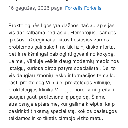
16 gegužės, 2026
pagal
Forkelis Forkelis
Proktologinės ligos yra dažnos, tačiau apie jas
vis dar kalbama nedrąsiai. Hemorojus, išangės
įplėšos, uždegimai ar kitos tiesiosios žarnos
problemos gali sukelti ne tik fizinį diskomfortą,
bet ir reikšmingai pabloginti gyvenimo kokybę.
Laimei, Vilniuje veikia daug modernių medicinos
įstaigų, kuriose dirba patyrę specialistai. Dėl to
vis daugiau žmonių ieško informacijos tema kur
rasti proktologą Vilniuje; proktologas Vilniuje;
proktologijos klinika Vilniuje, norėdami greitai ir
saugiai gauti profesionalią pagalbą. Šiame
straipsnyje aptarsime, kur galima kreiptis, kaip
pasirinkti tinkamą specialistą, kokios paslaugos
teikiamos ir ko tikėtis pirmojo vizito metu.