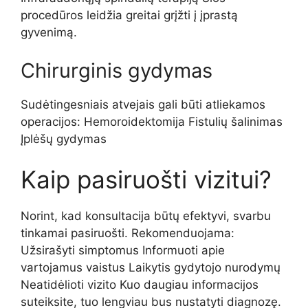
procedūros leidžia greitai grįžti į įprastą
gyvenimą.
Chirurginis gydymas
Sudėtingesniais atvejais gali būti atliekamos
operacijos: Hemoroidektomija Fistulių šalinimas
Įplėšų gydymas
Kaip pasiruošti vizitui?
Norint, kad konsultacija būtų efektyvi, svarbu
tinkamai pasiruošti. Rekomenduojama:
Užsirašyti simptomus Informuoti apie
vartojamus vaistus Laikytis gydytojo nurodymų
Neatidėlioti vizito Kuo daugiau informacijos
suteiksite, tuo lengviau bus nustatyti diagnozę.