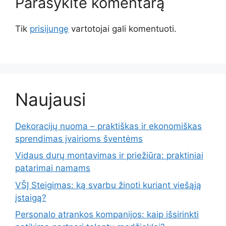
Parašykite komentarą
Tik
prisijungę
vartotojai gali komentuoti.
Naujausi
Dekoracijų nuoma – praktiškas ir ekonomiškas
sprendimas įvairioms šventėms
Vidaus durų montavimas ir priežiūra: praktiniai
patarimai namams
VŠĮ Steigimas: ką svarbu žinoti kuriant viešąją
įstaigą?
Personalo atrankos kompanijos: kaip išsirinkti