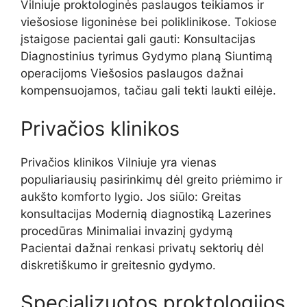
Vilniuje proktologinės paslaugos teikiamos ir
viešosiose ligoninėse bei poliklinikose. Tokiose
įstaigose pacientai gali gauti: Konsultacijas
Diagnostinius tyrimus Gydymo planą Siuntimą
operacijoms Viešosios paslaugos dažnai
kompensuojamos, tačiau gali tekti laukti eilėje.
Privačios klinikos
Privačios klinikos Vilniuje yra vienas
populiariausių pasirinkimų dėl greito priėmimo ir
aukšto komforto lygio. Jos siūlo: Greitas
konsultacijas Modernią diagnostiką Lazerines
procedūras Minimaliai invazinį gydymą
Pacientai dažnai renkasi privatų sektorių dėl
diskretiškumo ir greitesnio gydymo.
Specializuotos proktologijos