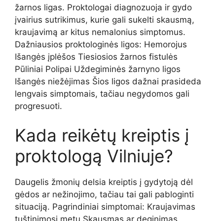
žarnos ligas. Proktologai diagnozuoja ir gydo
įvairius sutrikimus, kurie gali sukelti skausmą,
kraujavimą ar kitus nemalonius simptomus.
Dažniausios proktologinės ligos: Hemorojus
Išangės įplėšos Tiesiosios žarnos fistulės
Pūliniai Polipai Uždegiminės žarnyno ligos
Išangės niežėjimas Šios ligos dažnai prasideda
lengvais simptomais, tačiau negydomos gali
progresuoti.
Kada reikėtų kreiptis į
proktologą Vilniuje?
Daugelis žmonių delsia kreiptis į gydytoją dėl
gėdos ar nežinojimo, tačiau tai gali pabloginti
situaciją. Pagrindiniai simptomai: Kraujavimas
tuštinimosi metu Skausmas ar deginimas