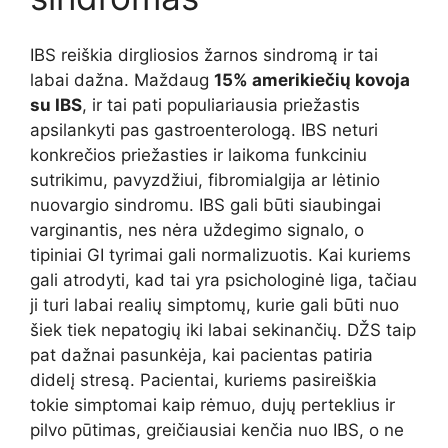
IBS reiškia dirgliosios žarnos sindromą ir tai
labai dažna. Maždaug
15% amerikiečių kovoja
su IBS
, ir tai pati populiariausia priežastis
apsilankyti pas gastroenterologą. IBS neturi
konkrečios priežasties ir laikoma funkciniu
sutrikimu, pavyzdžiui, fibromialgija ar lėtinio
nuovargio sindromu. IBS gali būti siaubingai
varginantis, nes nėra uždegimo signalo, o
tipiniai GI tyrimai gali normalizuotis. Kai kuriems
gali atrodyti, kad tai yra psichologinė liga, tačiau
ji turi labai realių simptomų, kurie gali būti nuo
šiek tiek nepatogių iki labai sekinančių. DŽS taip
pat dažnai pasunkėja, kai pacientas patiria
didelį stresą. Pacientai, kuriems pasireiškia
tokie simptomai kaip rėmuo, dujų perteklius ir
pilvo pūtimas, greičiausiai kenčia nuo IBS, o ne