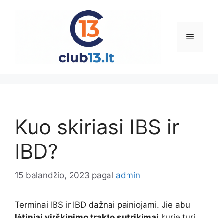
Pereiti
prie
turinio
Meniu
Kuo skiriasi IBS ir
IBD?
15 balandžio, 2023
pagal
admin
Terminai IBS ir IBD dažnai painiojami. Jie abu
lėtiniai virškinimo trakto sutrikimai
kurie turi