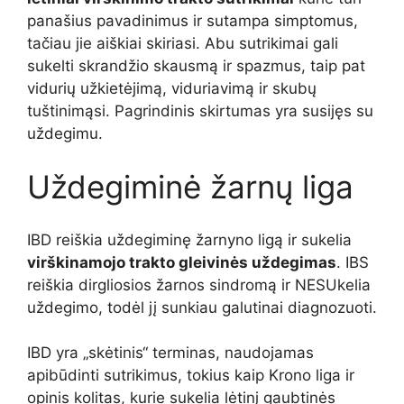
panašius pavadinimus ir sutampa simptomus,
tačiau jie aiškiai skiriasi. Abu sutrikimai gali
sukelti skrandžio skausmą ir spazmus, taip pat
vidurių užkietėjimą, viduriavimą ir skubų
tuštinimąsi. Pagrindinis skirtumas yra susijęs su
uždegimu.
Uždegiminė žarnų liga
IBD reiškia uždegiminę žarnyno ligą ir sukelia
virškinamojo trakto gleivinės uždegimas
. IBS
reiškia dirgliosios žarnos sindromą ir NESUkelia
uždegimo, todėl jį sunkiau galutinai diagnozuoti.
IBD yra „skėtinis“ terminas, naudojamas
apibūdinti sutrikimus, tokius kaip Krono liga ir
opinis kolitas, kurie sukelia lėtinį gaubtinės