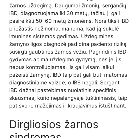
žarnos uždegimą. Daugumai žmonių, sergančių
IBD, diagnozuojama iki 30 metų, tačiau ji gali
pasireikšti 50–60 metų žmonėms. Nors tiksli IBD
priežastis nežinoma, manoma, kad ją sukėlė
imuninės sistemos gedimas. Uždegiminės
žarnyno ligos diagnozė padidina paciento riziką
susirgti gaubtinės žarnos vėžiu. Pagrindinis IBD
gydymas apima uždegimo gydymą, nes jei jis
nebus kontroliuojamas, jis gali visam laikui
pažeisti žarnyną. IBD taip pat gali būti matomas
diagnostiniame vaizde, o IBS negali. Sergant
IBD dažnai pastebimas nuolatinis specifinis
skausmas, kurio nepalengvėja tuštinimasis, taip
pat svorio mažėjimas ir kraujavimas ištuštinant.
Dirgliosios žarnos
sindromas