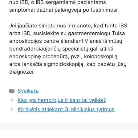
nuo IBD, o IBS sergantiems pacientams
simptomai dažnai palengvėja po tuštinimosi.
Jei jaučiate simptomus ir manote, kad turite IBS
arba IBD, susisiekite su gastroenterologu Tulsa
endoskopijos centre šiandien! Vienas iš mūsų
bendradarbiaujančių specialistų gali atlikti
endoskopinę procedūrą, pvz., kolonoskopiją
arba lanksčią sigmoidoskopiją, kad padėtų jūsų
diagnozei.
Kategorijos
Sveikata
Kas yra hemorojus ir kaip tai veikia?
Ko tikėtis atliekant GI klinikinius tyrimus