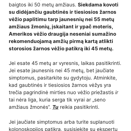
baigtos iki 50 metų amžiaus.
Siekdama kovoti
su didėjančiu gaubtinės ir tiesiosios žarnos
vėžio paplitimu tarp jaunesnių nei 55 metų
amžiaus žmonių, įskaitant ir ypač moteris,
Amerikos vėžio draugija neseniai sumažino
rekomenduojamą amžių pirmą kartą atlikti
storosios žarnos vėžio patikrą iki 45 metų.
Jei esate 45 metų ar vyresnis, laikas pasitikrinti.
Jei esate jaunesnis nei 45 metų, bet jaučiate
simptomus, pasitarkite su gydytoju. Atminkite,
kad gaubtinės ir tiesiosios žarnos vėžys yra
trečia pagrindinė mirties nuo vėžio priežastis
ir
tai nėra liga, kuria serga tik vyrai ar „seno
amžiaus žmonės“.
Tu
reikia pasitikrinti.
Jei jaučiate simptomus arba turite suplanuoti
kolonoskopijos patikrą, susisiekite su ekspertų