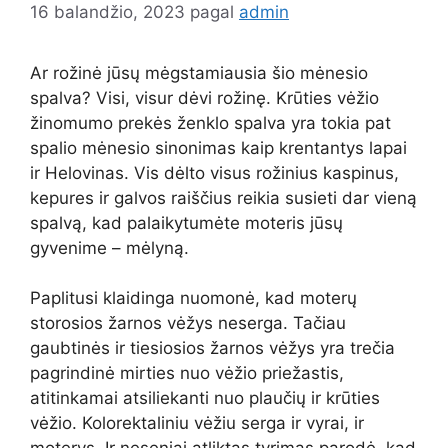
16 balandžio, 2023
pagal
admin
Ar rožinė jūsų mėgstamiausia šio mėnesio
spalva? Visi, visur dėvi rožinę. Krūties vėžio
žinomumo prekės ženklo spalva yra tokia pat
spalio mėnesio sinonimas kaip krentantys lapai
ir Helovinas. Vis dėlto visus rožinius kaspinus,
kepures ir galvos raiščius reikia susieti dar vieną
spalvą, kad palaikytumėte moteris jūsų
gyvenime – mėlyną.
Paplitusi klaidinga nuomonė, kad moterų
storosios žarnos vėžys neserga. Tačiau
gaubtinės ir tiesiosios žarnos vėžys yra trečia
pagrindinė mirties nuo vėžio priežastis,
atitinkamai atsiliekanti nuo plaučių ir krūties
vėžio. Kolorektaliniu vėžiu serga ir vyrai, ir