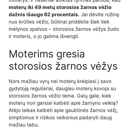
moterys. Ir neseniai atliktas tyrimas parodė, kad
moterų iki 49 metų storosios žarnos vėžio
dažnis išaugo 62 procentais.
Jei dėvite rožinę
nuo krūties vėžio, būtinai pridėkite šiek tiek
mėlynos spalvos – storosios žarnos vėžys žudo
ir moteris, o jo galima išvengti.
Moterims gresia
storosios žarnos vėžys
Nors mažiau vyrų nei moterų kreipiasi į savo
gydytoją reguliariai, daugiau moterų kovoja su
storosios žarnos vėžio tema. Galų gale, kiek
moterų nori garsiai kalbėti apie žarnyno veiklą?
Atėjo laikas kalbėti apie gaubtinės žarnos vėžį,
simptomus ir rizikos veiksnius padaryti daug
mažiau tabu.