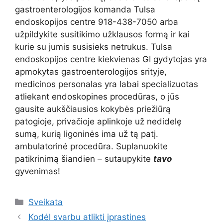
gastroenterologijos komanda Tulsa
endoskopijos centre 918-438-7050 arba
užpildykite susitikimo užklausos formą ir kai
kurie su jumis susisieks netrukus. Tulsa
endoskopijos centre kiekvienas GI gydytojas yra
apmokytas gastroenterologijos srityje,
medicinos personalas yra labai specializuotas
atliekant endoskopines procedūras, o jūs
gausite aukščiausios kokybės priežiūrą
patogioje, privačioje aplinkoje už nedidelę
sumą, kurią ligoninės ima už tą patį.
ambulatorinė procedūra. Suplanuokite
patikrinimą šiandien – sutaupykite
tavo
gyvenimas!
Kategorijos
Sveikata
Kodėl svarbu atlikti įprastines