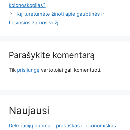
kolonoskopijas?
Ką turėtumėte žinoti apie gaubtinės ir
tiesiosios žarnos vėžį
Parašykite komentarą
Tik
prisijungę
vartotojai gali komentuoti.
Naujausi
Dekoracijų nuoma – praktiškas ir ekonomiškas