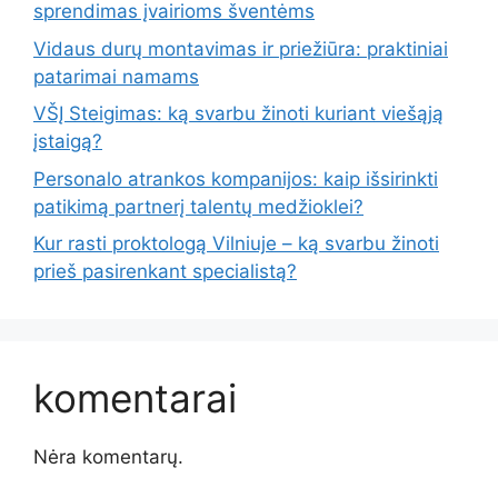
sprendimas įvairioms šventėms
Vidaus durų montavimas ir priežiūra: praktiniai
patarimai namams
VŠĮ Steigimas: ką svarbu žinoti kuriant viešąją
įstaigą?
Personalo atrankos kompanijos: kaip išsirinkti
patikimą partnerį talentų medžioklei?
Kur rasti proktologą Vilniuje – ką svarbu žinoti
prieš pasirenkant specialistą?
komentarai
Nėra komentarų.