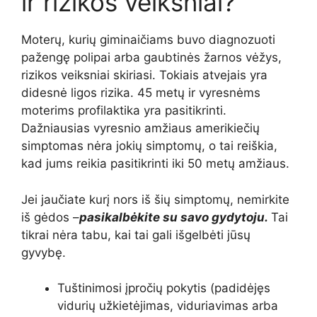
ir rizikos veiksniai?
Moterų, kurių giminaičiams buvo diagnozuoti
pažengę polipai arba gaubtinės žarnos vėžys,
rizikos veiksniai skiriasi. Tokiais atvejais yra
didesnė ligos rizika. 45 metų ir vyresnėms
moterims profilaktika yra pasitikrinti.
Dažniausias vyresnio amžiaus amerikiečių
simptomas nėra jokių simptomų, o tai reiškia,
kad jums reikia pasitikrinti iki 50 metų amžiaus.
Jei jaučiate kurį nors iš šių simptomų, nemirkite
iš gėdos –
pasikalbėkite su savo gydytoju.
Tai
tikrai nėra tabu, kai tai gali išgelbėti jūsų
gyvybę.
Tuštinimosi įpročių pokytis (padidėjęs
vidurių užkietėjimas, viduriavimas arba