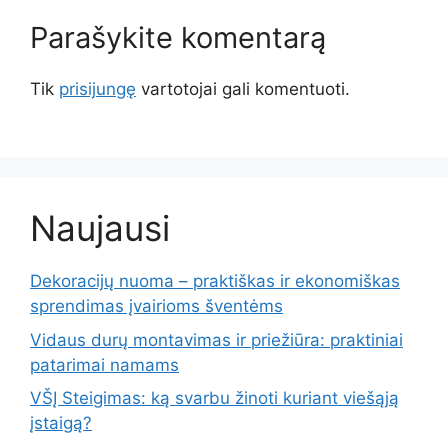
Parašykite komentarą
Tik
prisijungę
vartotojai gali komentuoti.
Naujausi
Dekoracijų nuoma – praktiškas ir ekonomiškas
sprendimas įvairioms šventėms
Vidaus durų montavimas ir priežiūra: praktiniai
patarimai namams
VŠĮ Steigimas: ką svarbu žinoti kuriant viešąją
įstaigą?