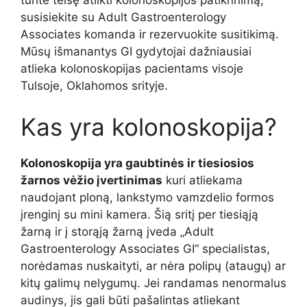
turite teisę atlikti kolonoskopijos patikrinimą,
susisiekite su Adult Gastroenterology
Associates komanda ir rezervuokite susitikimą.
Mūsų išmanantys GI gydytojai dažniausiai
atlieka kolonoskopijas pacientams visoje
Tulsoje, Oklahomos srityje.
Kas yra kolonoskopija?
Kolonoskopija yra gaubtinės ir tiesiosios
žarnos vėžio įvertinimas
kuri atliekama
naudojant ploną, lankstymo vamzdelio formos
įrenginį su mini kamera. Šią sritį per tiesiąją
žarną ir į storąją žarną įveda „Adult
Gastroenterology Associates GI“ specialistas,
norėdamas nuskaityti, ar nėra polipų (ataugų) ar
kitų galimų nelygumų. Jei randamas nenormalus
audinys, jis gali būti pašalintas atliekant