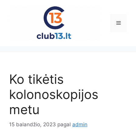
Pereiti
prie
turinio
Meniu
Ko tikėtis
kolonoskopijos
metu
15 balandžio, 2023
pagal
admin