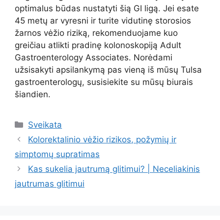
optimalus būdas nustatyti šią GI ligą. Jei esate
45 metų ar vyresni ir turite vidutinę storosios
žarnos vėžio riziką, rekomenduojame kuo
greičiau atlikti pradinę kolonoskopiją Adult
Gastroenterology Associates. Norėdami
užsisakyti apsilankymą pas vieną iš mūsų Tulsa
gastroenterologų, susisiekite su mūsų biurais
šiandien.
Kategorijos
Sveikata
Kolorektalinio vėžio rizikos, požymių ir
simptomų supratimas
Kas sukelia jautrumą glitimui? | Neceliakinis
jautrumas glitimui