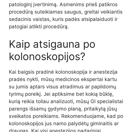
patologinį įvertinimą. Asmenims prieš patikros
procedūrą suteikiamas saugus, greitai veikiantis
sedacinis vaistas, kuris padės atsipalaiduoti ir
patogiai atlikti procedūrą.
Kaip atsigauna po
kolonoskopijos?
Kai baigsis pradinė kolonoskopija ir anestezija
pradės nykti, mūsų medicinos ekspertai kartu
su jumis aptars visus atradimus ar papildomų
tyrimų poreikį. Jei aptiksime bet kokią būklę,
kurią reikia toliau analizuoti, mūsų GI specialistai
parengs išsamų gydymo planą, pritaikytą jūsų
sveikatos poreikiams. Rekomenduojame, kad po
kolonoskopijos jus namo palydėtų giminaitis ar
draugas. Kai visi anestezijos padariniai