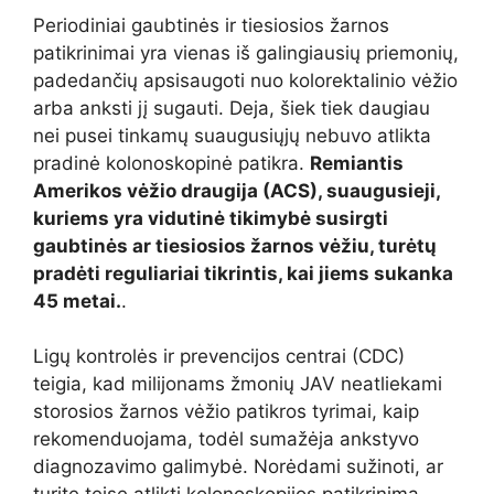
Periodiniai gaubtinės ir tiesiosios žarnos
patikrinimai yra vienas iš galingiausių priemonių,
padedančių apsisaugoti nuo kolorektalinio vėžio
arba anksti jį sugauti. Deja, šiek tiek daugiau
nei pusei tinkamų suaugusiųjų nebuvo atlikta
pradinė kolonoskopinė patikra.
Remiantis
Amerikos vėžio draugija (ACS), suaugusieji,
kuriems yra vidutinė tikimybė susirgti
gaubtinės ar tiesiosios žarnos vėžiu, turėtų
pradėti reguliariai tikrintis, kai jiems sukanka
45 metai.
.
Ligų kontrolės ir prevencijos centrai (CDC)
teigia, kad milijonams žmonių JAV neatliekami
storosios žarnos vėžio patikros tyrimai, kaip
rekomenduojama, todėl sumažėja ankstyvo
diagnozavimo galimybė. Norėdami sužinoti, ar