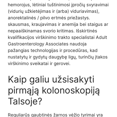
hemorojus, lėtiniai tuštinimosi įpročių svyravimai
(vidurių užkietėjimas ir (arba) viduriavimas),
anorektalinės / pilvo ertmės priežastys.
skausmas, kraujavimas ir anemija bei staigus ar
nepaaiškinamas svorio kritimas. Išskirtinės
kvalifikacijos virškinimo trakto specialistai Adult
Gastroenterology Associates naudoja
pažangias technologijas ir procedūras, kad
nustatytų ir gydytų daugybę ligų, turinčių įtakos
virškinimo sveikatai ir gerovei.
Kaip galiu užsisakyti
pirmąją kolonoskopiją
Talsoje?
Reguliarūs gaubtinės žarnos vėžio tyrimai yra