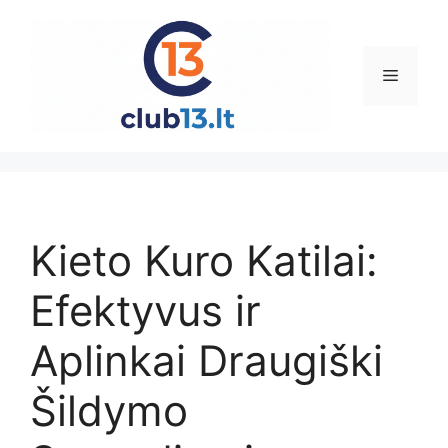
Pereiti
prie
turinio
Meniu
Kieto Kuro Katilai:
Efektyvus ir
Aplinkai Draugiški
Šildymo