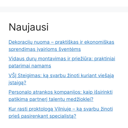
Naujausi
Dekoracijų nuoma – praktiškas ir ekonomiškas
sprendimas įvairioms šventėms
Vidaus durų montavimas ir priežiūra: praktiniai
patarimai namams
VŠĮ Steigimas: ką svarbu žinoti kuriant viešąją
įstaigą?
Personalo atrankos kompanijos: kaip išsirinkti
patikimą partnerį talentų medžioklei?
Kur rasti proktologą Vilniuje – ką svarbu žinoti
prieš pasirenkant specialistą?