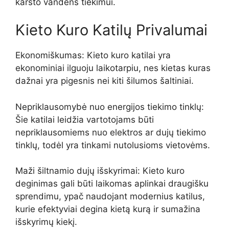
karšto vandens tiekimui.
Kieto Kuro Katilų Privalumai
Ekonomiškumas: Kieto kuro katilai yra
ekonominiai ilguoju laikotarpiu, nes kietas kuras
dažnai yra pigesnis nei kiti šilumos šaltiniai.
Nepriklausomybė nuo energijos tiekimo tinklų:
Šie katilai leidžia vartotojams būti
nepriklausomiems nuo elektros ar dujų tiekimo
tinklų, todėl yra tinkami nutolusioms vietovėms.
Maži šiltnamio dujų išskyrimai: Kieto kuro
deginimas gali būti laikomas aplinkai draugišku
sprendimu, ypač naudojant modernius katilus,
kurie efektyviai degina kietą kurą ir sumažina
išskyrimų kiekį.