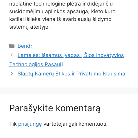
nuolatine technologine plėtra ir didėjančiu
susidomėjimu aplinkos apsauga, kieto kuro
katilai išlieka viena iš svarbiausių šildymo
sistemų ateityje.
Kategorijos
Bendri
Lameles: Išsamus įvadas į Šios Inovatyvios
Technologijos Pasaulį
Slaptų Kamerų Etikos ir Privatumo Klausimai
Parašykite komentarą
Tik
prisijungę
vartotojai gali komentuoti.