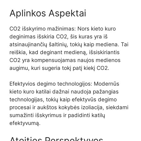
Aplinkos Aspektai
CO2 išskyrimo mažinimas: Nors kieto kuro
deginimas išskiria CO2, šis kuras yra iš
atsinaujinančių šaltinių, tokių kaip mediena. Tai
reiškia, kad deginant medieną, išsiskiriantis
CO2 yra kompensuojamas naujos medienos
augimu, kuri sugeria tokį patį kiekį CO2.
Efektyvios degimo technologijos: Modernūs
kieto kuro katilai dažnai naudoja pažangias
technologijas, tokių kaip efektyvūs degimo
procesai ir aukštos kokybės izoliacija, siekdami
sumažinti išskyrimus ir padidinti katilų
efektyvumą.
Ateities Perspektyvos