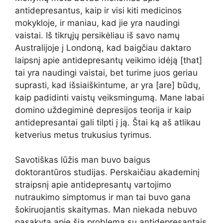
antidepresantus, kaip ir visi kiti medicinos
mokykloje, ir maniau, kad jie yra naudingi
vaistai. Iš tikrųjų persikėliau iš savo namų
Australijoje į Londoną, kad baigčiau daktaro
laipsnį apie antidepresantų veikimo idėją [that]
tai yra naudingi vaistai, bet turime juos geriau
suprasti, kad išsiaiškintume, ar yra [are] būdų,
kaip padidinti vaistų veiksmingumą. Mane labai
domino uždegiminė depresijos teorija ir kaip
antidepresantai gali tilpti į ją. Štai ką aš atlikau
ketverius metus trukusius tyrimus.
Savotiškas lūžis man buvo baigus
doktorantūros studijas. Perskaičiau akademinį
straipsnį apie antidepresantų vartojimo
nutraukimo simptomus ir man tai buvo gana
šokiruojantis skaitymas. Man niekada nebuvo
pasakyta apie šią problemą su antidepresantais