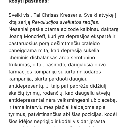
Rodyti pastabas:
Sveiki visi. Tai Chrisas Kresseris. Sveiki atvykę į
kitą seriją
Revoliucijos sveikatos radijas
.
Neseniai paskelbtame epizode kalbinau daktarę
Joaną Moncrieff, kuri yra depresijos ekspertė ir
pastaruosius porą dešimtmečių praleido
paneigdama mitą, kad depresiją sukelia
cheminis disbalansas arba serotonino
trūkumas, o tai, pasirodo, daugiausia buvo
farmacijos kompanijų sukurta rinkodaros
kampanija, skirta parduoti daugiau
antidepresantų. Ji taip pat pabrėžė didžiulį
skaičių tyrimų, rodančių, kad daugeliu atvejų
antidepresantai nėra veiksmingesni už placebą.
Ir tame interviu mes plačiai kalbėjome apie
tyrimus, patvirtinančius abi šias pozicijas, kodėl
šios idėjos neprigijo ir kodėl vis dar įprasta