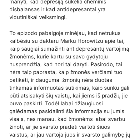
manyti, kad depresiją sukelia cheminis
disbalansas ir kad antidepresantai yra
vidutiniškai veiksmingi.
To epizodo pabaigoje minėjau, kad netrukus
kalbėsiu su daktaru Marku Horowitzu apie tai,
kaip saugiai sumažinti antidepresantų vartojimą
žmonėms, kurie kartu su savo gydytoju
nusprendžia, kad nori tai daryti. Pasirodo, tai
nėra taip paprasta, kaip žmonės verčiami tuo
patikėti, ir daugumai žmonių nėra duotas
tinkamas informuotas sutikimas, kaip sunku gali
būti atsisakyti šių vaistų, kai jiems iš pradžių jie
buvo paskirti. Todėl labai džiaugiuosi
galėdamas pasidalinti šia informacija su jumis
visais, nes manau, kad žmonėms labai svarbu
žinoti, ar jie svarsto pradėti vartoti šiuos
vaistus, ar jau vartoja juos ir svarsto galimybę jų