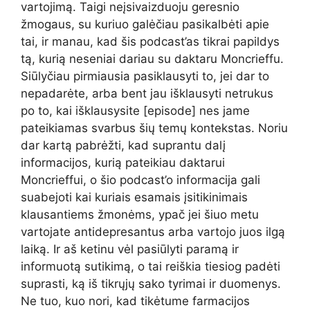
vartojimą. Taigi neįsivaizduoju geresnio
žmogaus, su kuriuo galėčiau pasikalbėti apie
tai, ir manau, kad šis podcast’as tikrai papildys
tą, kurią neseniai dariau su daktaru Moncrieffu.
Siūlyčiau pirmiausia pasiklausyti to, jei dar to
nepadarėte, arba bent jau išklausyti netrukus
po to, kai išklausysite [episode] nes jame
pateikiamas svarbus šių temų kontekstas. Noriu
dar kartą pabrėžti, kad suprantu dalį
informacijos, kurią pateikiau daktarui
Moncrieffui, o šio podcast’o informacija gali
suabejoti kai kuriais esamais įsitikinimais
klausantiems žmonėms, ypač jei šiuo metu
vartojate antidepresantus arba vartojo juos ilgą
laiką. Ir aš ketinu vėl pasiūlyti paramą ir
informuotą sutikimą, o tai reiškia tiesiog padėti
suprasti, ką iš tikrųjų sako tyrimai ir duomenys.
Ne tuo, kuo nori, kad tikėtume farmacijos