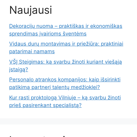
Naujausi
Dekoracijų nuoma – praktiškas ir ekonomiškas
sprendimas įvairioms šventėms
Vidaus durų montavimas ir priežiūra: praktiniai
patarimai namams
VŠĮ Steigimas: ką svarbu žinoti kuriant viešąją
įstaigą?
Personalo atrankos kompanijos: kaip išsirinkti
patikimą partnerį talentų medžioklei?
Kur rasti proktologą Vilniuje – ką svarbu žinoti
prieš pasirenkant specialistą?