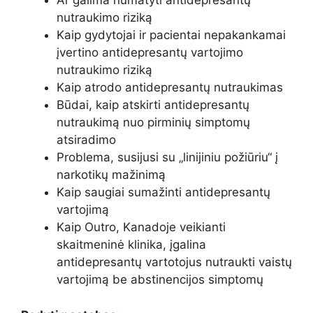
Ar galima numatyti antidepresantų
nutraukimo riziką
Kaip gydytojai ir pacientai nepakankamai
įvertino antidepresantų vartojimo
nutraukimo riziką
Kaip atrodo antidepresantų nutraukimas
Būdai, kaip atskirti antidepresantų
nutraukimą nuo pirminių simptomų
atsiradimo
Problema, susijusi su „linijiniu požiūriu“ į
narkotikų mažinimą
Kaip saugiai sumažinti antidepresantų
vartojimą
Kaip Outro, Kanadoje veikianti
skaitmeninė klinika, įgalina
antidepresantų vartotojus nutraukti vaistų
vartojimą be abstinencijos simptomų