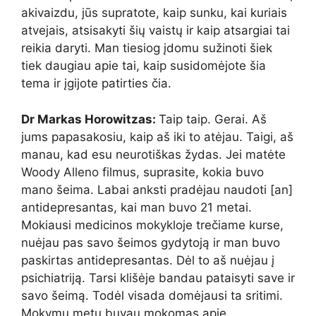
akivaizdu, jūs supratote, kaip sunku, kai kuriais
atvejais, atsisakyti šių vaistų ir kaip atsargiai tai
reikia daryti. Man tiesiog įdomu sužinoti šiek
tiek daugiau apie tai, kaip susidomėjote šia
tema ir įgijote patirties čia.
Dr Markas Horowitzas:
Taip taip. Gerai. Aš
jums papasakosiu, kaip aš iki to atėjau. Taigi, aš
manau, kad esu neurotiškas žydas. Jei matėte
Woody Alleno filmus, suprasite, kokia buvo
mano šeima. Labai anksti pradėjau naudoti [an]
antidepresantas, kai man buvo 21 metai.
Mokiausi medicinos mokykloje trečiame kurse,
nuėjau pas savo šeimos gydytoją ir man buvo
paskirtas antidepresantas. Dėl to aš nuėjau į
psichiatriją. Tarsi klišėje bandau pataisyti save ir
savo šeimą. Todėl visada domėjausi ta sritimi.
Mokymų metu buvau mokomas apie