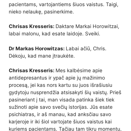
pacientams, vartojantiems šiuos vaistus. Taigi,
nieko nelaukę, pasinerkime.
Chrisas Kresseris:
Daktare Markai Horowitzai,
labai malonu, kad esate laidoje. Sveiki.
Dr Markas Horowitzas:
Labai ačiū, Chris.
Dėkoju, kad mane įtraukėte.
Chrisas Kresseris:
Mes kalbėsime apie
antidepresantus ir ypač apie jų mažinimo
procesą, jei kas nors kartu su juos išrašiusiu
gydytoju nusprendžia atsisakyti šių vaistų. Prieš
pasineriant į tai, man visada patinka šiek tiek
sužinoti apie savo svečių istorijas. Jūs esate
psichiatras, ir aš manau, kad anksčiau savo
karjeroje ir iki šiol vartojate šiuos vaistus kai
kuriems pacientams. Tačiau tam tikru momentu,