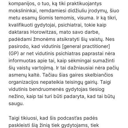
kompanijos, o tuo, ką tiki praktikuojantys
mokslininkai, remdamiesi didžiuliu įrodymų, šiuo
metu esamų šiomis temomis, visuma. Ir ką tikri,
kvalifikuoti gydytojai, psichiatrai, tokie kaip
daktaras Horowitzas, mato savo darbe,
padėdami žmonėms atsikratyti šių vaistų. Nes
pasirodo, kad vidutinis [general practitioner]
(GP) ar net vidutinis psichiatras paprastai nėra
informuotas apie tai, kaip sėkmingai sumažinti
šių vaistų vartojimą. Ir tai dažniausiai nėra pačių
asmenų kaltė. Tačiau šias gaires skelbiančios
organizacijos nepateikia teisingų gairių. Taigi
vidutinis bendruomenės gydytojas tiesiog
nežino, kaip tai turi būti padaryta, kad tai būtų
saugu.
Taigi tikiuosi, kad šis podcast’as padės
paskleisti šią žinią tiek gydytojams, tiek