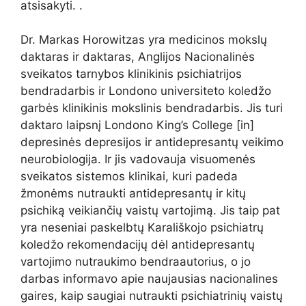
atsisakyti. .
Dr. Markas Horowitzas yra medicinos mokslų
daktaras ir daktaras, Anglijos Nacionalinės
sveikatos tarnybos klinikinis psichiatrijos
bendradarbis ir Londono universiteto koledžo
garbės klinikinis mokslinis bendradarbis. Jis turi
daktaro laipsnį Londono King’s College [in]
depresinės depresijos ir antidepresantų veikimo
neurobiologija. Ir jis vadovauja visuomenės
sveikatos sistemos klinikai, kuri padeda
žmonėms nutraukti antidepresantų ir kitų
psichiką veikiančių vaistų vartojimą. Jis taip pat
yra neseniai paskelbtų Karališkojo psichiatrų
koledžo rekomendacijų dėl antidepresantų
vartojimo nutraukimo bendraautorius, o jo
darbas informavo apie naujausias nacionalines
gaires, kaip saugiai nutraukti psichiatrinių vaistų