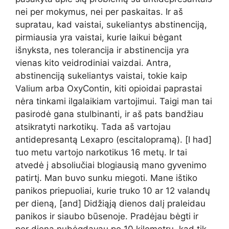
nei per mokymus, nei per paskaitas. Ir aš
supratau, kad vaistai, sukeliantys abstinenciją,
pirmiausia yra vaistai, kurie laikui bėgant
išnyksta, nes tolerancija ir abstinencija yra
vienas kito veidrodiniai vaizdai. Antra,
abstinenciją sukeliantys vaistai, tokie kaip
Valium arba OxyContin, kiti opioidai paprastai
nėra tinkami ilgalaikiam vartojimui. Taigi man tai
pasirodė gana stulbinanti, ir aš pats bandžiau
atsikratyti narkotikų. Tada aš vartojau
antidepresantą Lexapro (escitalopramą). [I had]
tuo metu vartojo narkotikus 16 metų. Ir tai
atvedė į absoliučiai blogiausią mano gyvenimo
patirtį. Man buvo sunku miegoti. Mane ištiko
panikos priepuoliai, kurie truko 10 ar 12 valandų
per dieną, [and] Didžiąją dienos dalį praleidau
panikos ir siaubo būsenoje. Pradėjau bėgti ir