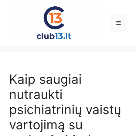
Pereiti
prie
turinio
Meniu
Kaip saugiai
nutraukti
psichiatrinių vaistų
vartojimą su