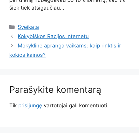
per dieną nubėgdavau po 10 kilometrų, kad tik
šiek tiek atsigaučiau…
Kategorijos
Sveikata
Kokybiškos Racijos Internetu
Mokyklinė apranga vaikams: kaip rinktis ir
kokios kainos?
Parašykite komentarą
Tik
prisijungę
vartotojai gali komentuoti.