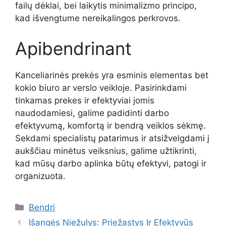
failų dėklai, bei laikytis minimalizmo principo,
kad išvengtume nereikalingos perkrovos.
Apibendrinant
Kanceliarinės prekės yra esminis elementas bet
kokio biuro ar verslo veikloje. Pasirinkdami
tinkamas prekes ir efektyviai jomis
naudodamiesi, galime padidinti darbo
efektyvumą, komfortą ir bendrą veiklos sėkmę.
Sekdami specialistų patarimus ir atsižvelgdami į
aukščiau minėtus veiksnius, galime užtikrinti,
kad mūsų darbo aplinka būtų efektyvi, patogi ir
organizuota.
Kategorijos
Bendri
Išangės Niežulys: Priežastys Ir Efektyvūs