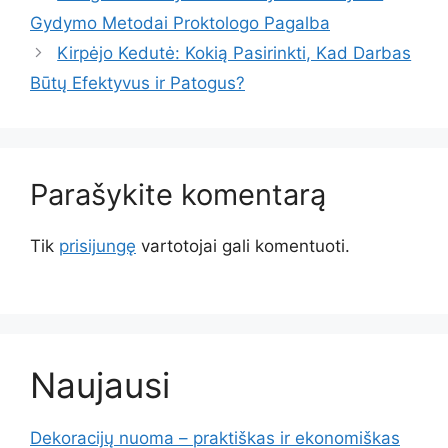
Gydymo Metodai Proktologo Pagalba
Kirpėjo Kedutė: Kokią Pasirinkti, Kad Darbas
Būtų Efektyvus ir Patogus?
Parašykite komentarą
Tik
prisijungę
vartotojai gali komentuoti.
Naujausi
Dekoracijų nuoma – praktiškas ir ekonomiškas