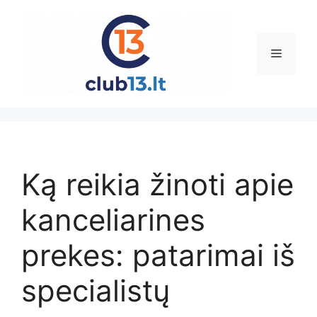
Pereiti
prie
turinio
Meniu
Ką reikia žinoti apie
kanceliarines
prekes: patarimai iš
specialistų