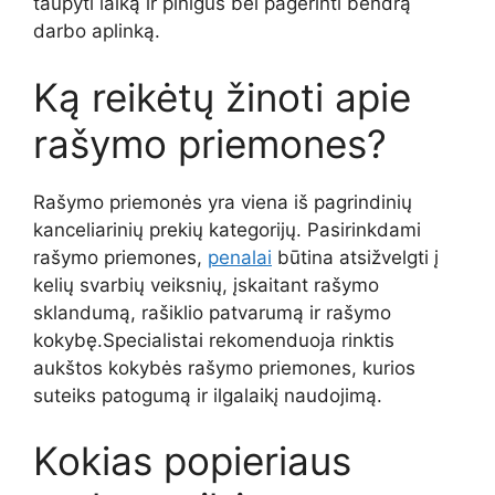
taupyti laiką ir pinigus bei pagerinti bendrą
darbo aplinką.
Ką reikėtų žinoti apie
rašymo priemones?
Rašymo priemonės yra viena iš pagrindinių
kanceliarinių prekių kategorijų. Pasirinkdami
rašymo priemones,
penalai
būtina atsižvelgti į
kelių svarbių veiksnių, įskaitant rašymo
sklandumą, rašiklio patvarumą ir rašymo
kokybę.Specialistai rekomenduoja rinktis
aukštos kokybės rašymo priemones, kurios
suteiks patogumą ir ilgalaikį naudojimą.
Kokias popieriaus