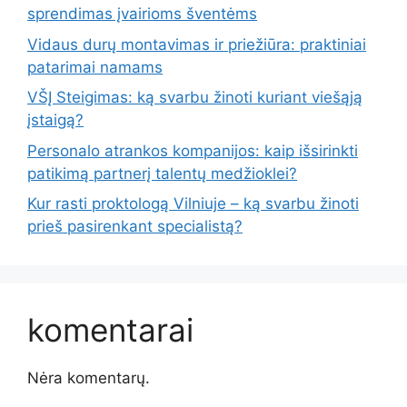
sprendimas įvairioms šventėms
Vidaus durų montavimas ir priežiūra: praktiniai
patarimai namams
VŠĮ Steigimas: ką svarbu žinoti kuriant viešąją
įstaigą?
Personalo atrankos kompanijos: kaip išsirinkti
patikimą partnerį talentų medžioklei?
Kur rasti proktologą Vilniuje – ką svarbu žinoti
prieš pasirenkant specialistą?
komentarai
Nėra komentarų.