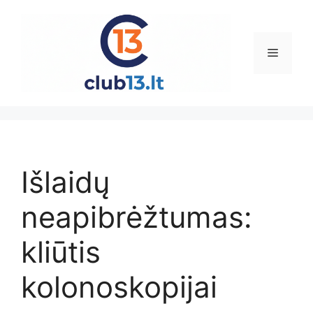
Pereiti
prie
turinio
Meniu
Išlaidų
neapibrėžtumas:
kliūtis
kolonoskopijai