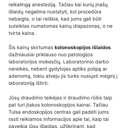
reikalingą anesteziją. Tačiau kai kurių įnašų
išlaidų negalima nustatyti, kol procedūra
nebaigta, o tai reiškia, kad jums gali būti
suteiktas numatomas kainų diapazonas, o ne
tvirta kaina.
Šis kainų skirtumas
kolonoskopijos išlaidos
dažniausiai priklauso nuo patologijos
laboratorijos mokesčių. Laboratorinio darbo
nereikės, nebent gydytojas aptiks polipą ar
adenomą, tokiu atveju jis turės nusiųsti mėginį į
laboratoriją ištirti.
Jūsų draudimo teikėjas ir draudimo rūšis taip
pat turi įtakos kolonoskopijos kainai. Tačiau
Tulsa endoskopijos centras gali padėti jums
rasti reikiamos informacijos apie tai, kaip tai
paveikia jūsų išlaidas, užtikrinant, kad