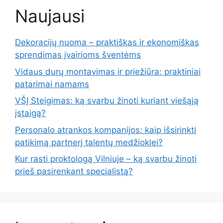
Naujausi
Dekoracijų nuoma – praktiškas ir ekonomiškas
sprendimas įvairioms šventėms
Vidaus durų montavimas ir priežiūra: praktiniai
patarimai namams
VŠĮ Steigimas: ką svarbu žinoti kuriant viešąją
įstaigą?
Personalo atrankos kompanijos: kaip išsirinkti
patikimą partnerį talentų medžioklei?
Kur rasti proktologą Vilniuje – ką svarbu žinoti
prieš pasirenkant specialistą?