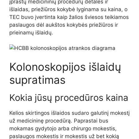
įprastų medicininių procedūrų detales ir
išlaidas, priežiūros kokybė lyginama su kaina, o
TEC buvo įvertinta kaip žalios šviesos teikiamos
paslaugos dėl aukštos kokybės priežiūros ir
prieinamų išlaidų.
Kolonoskopijos išlaidų
supratimas
Kokia jūsų procedūros kaina
Kelios skirtingos išlaidos sudaro galutinį mokestį
už medicininę procedūrą. Paprastai bus
mokamas gydytojo arba chirurgo mokestis,
paslaugos mokestis ir mokestis už bet kokią