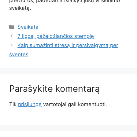
priežiūros, padėdama išlaikyti jūsų virškinimo
sveikatą.
Kategorijos
Sveikata
7 ligos, pažeidžiančios stemplę
Kaip sumažinti stresą ir persivalgymą per
šventes
Parašykite komentarą
Tik
prisijungę
vartotojai gali komentuoti.