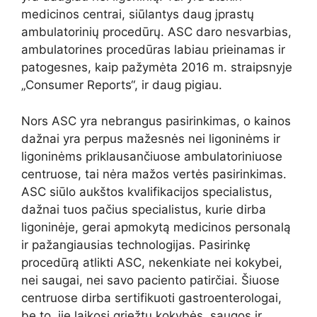
medicinos centrai, siūlantys daug įprastų
ambulatorinių procedūrų. ASC daro nesvarbias,
ambulatorines procedūras labiau prieinamas ir
patogesnes, kaip pažymėta 2016 m. straipsnyje
„Consumer Reports“, ir daug pigiau.
Nors ASC yra nebrangus pasirinkimas, o kainos
dažnai yra perpus mažesnės nei ligoninėms ir
ligoninėms priklausančiuose ambulatoriniuose
centruose, tai nėra mažos vertės pasirinkimas.
ASC siūlo aukštos kvalifikacijos specialistus,
dažnai tuos pačius specialistus, kurie dirba
ligoninėje, gerai apmokytą medicinos personalą
ir pažangiausias technologijas. Pasirinkę
procedūrą atlikti ASC, nekenkiate nei kokybei,
nei saugai, nei savo paciento patirčiai. Šiuose
centruose dirba sertifikuoti gastroenterologai,
be to, jie laikosi griežtų kokybės, saugos ir