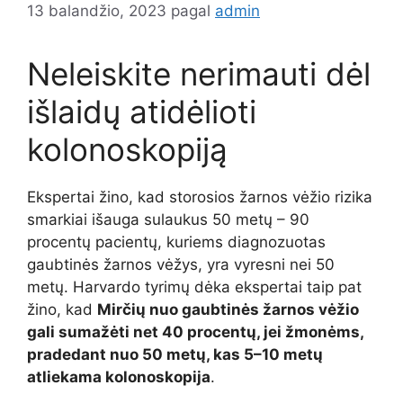
13 balandžio, 2023
pagal
admin
Neleiskite nerimauti dėl
išlaidų atidėlioti
kolonoskopiją
Ekspertai žino, kad storosios žarnos vėžio rizika
smarkiai išauga sulaukus 50 metų – 90
procentų pacientų, kuriems diagnozuotas
gaubtinės žarnos vėžys, yra vyresni nei 50
metų. Harvardo tyrimų dėka ekspertai taip pat
žino, kad
Mirčių nuo gaubtinės žarnos vėžio
gali sumažėti net 40 procentų, jei žmonėms,
pradedant nuo 50 metų, kas 5–10 metų
atliekama kolonoskopija
.