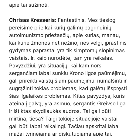
apie tai sužinoti.
Chrisas Kresseris:
Fantastinis. Mes tiesiog
pereisime prie kai kurių galimų pagrindinių
autoimunizmo priežasčių, apie kurias, manau,
kai kurie žmonės net nežino, nes vėlgi, įprastinis
gydymas paprastai yra tik simptomų slopinimas
vaistais. Ir, kaip nurodėte, tam yra reikalas.
Pavyzdžiui, yra situacijų, kai kam nors,
sergančiam labai sunkiu Krono ligos paūmėjimu,
gali prireikti vaistų šiam paūmėjimui numalšinti ir
sugrąžinti tokias problemas, kad galėtų išspręsti
šias ilgalaikes problemas. Kitas pavyzdys, kuris
ateina į galvą, yra asmuo, sergantis Greivso liga
ir ištiktas skydliaukės audros. Tai gali būti
mirtina, tiesa? Taigi tokioje situacijoje vaistai
gali būti labai reikalingi. Tačiau apskritai labai
mažai tyrinėjama ar diskutuojama apie tai,