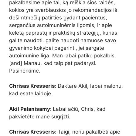
pakalbėsime apie tai, ką reiškia šios raidės,
kokios yra svarbiausios jo rekomendacijos iš
dešimtmečių patirties gydant pacientus,
sergančius autoimuninėmis ligomis, ir apie
keletą paprastų ir praktiškų strategijų, kurias
galite naudoti. galite naudoti namuose savo
gyvenimo kokybei pagerinti, jei sergate
autoimunine liga. Man labai patiko pokalbis,
[and] Manau, kad taip pat padarysi.
Pasinerkime.
Chrisas Kresseris:
Daktare Akil, labai malonu,
kad esate laidoje.
Akil Palanisamy:
Labai ačiū, Chris, kad
pakvietėte mane sugrįžti.
Chrisas Kresseris:
Taigi, noriu pakalbėti apie