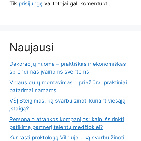
Tik
prisijungę
vartotojai gali komentuoti.
Naujausi
Dekoracijų nuoma – praktiškas ir ekonomiškas
sprendimas įvairioms šventėms
Vidaus durų montavimas ir priežiūra: praktiniai
patarimai namams
VŠĮ Steigimas: ką svarbu žinoti kuriant viešąją
įstaigą?
Personalo atrankos kompanijos: kaip išsirinkti
patikimą partnerį talentų medžioklei?
Kur rasti proktologą Vilniuje – ką svarbu žinoti