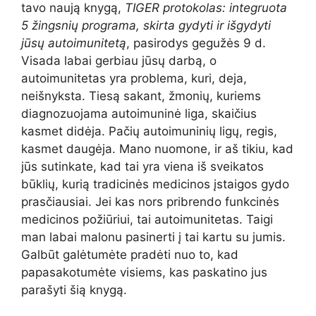
tavo naują knygą,
TIGER protokolas: integruota
5 žingsnių programa, skirta gydyti ir išgydyti
jūsų autoimunitetą
, pasirodys gegužės 9 d.
Visada labai gerbiau jūsų darbą, o
autoimunitetas yra problema, kuri, deja,
neišnyksta. Tiesą sakant, žmonių, kuriems
diagnozuojama autoimuninė liga, skaičius
kasmet didėja. Pačių autoimuninių ligų, regis,
kasmet daugėja. Mano nuomone, ir aš tikiu, kad
jūs sutinkate, kad tai yra viena iš sveikatos
būklių, kurią tradicinės medicinos įstaigos gydo
prasčiausiai. Jei kas nors pribrendo funkcinės
medicinos požiūriui, tai autoimunitetas. Taigi
man labai malonu pasinerti į tai kartu su jumis.
Galbūt galėtumėte pradėti nuo to, kad
papasakotumėte visiems, kas paskatino jus
parašyti šią knygą.