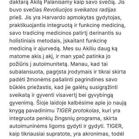
daktarą Akilą Palanisamy kaip savo svečią. Jis
buvo svečias
Revoliucijos sveikatos radijas
prieš. Jis yra Harvardo apmokytas gydytojas,
praktikuojantis integruotą ir funkcinę mediciną,
savo tradicinę medicinos patirtį derinantis su
holistiniais metodais, įskaitant funkcinę
mediciną ir ajurvedą. Mes su Akiliu daug ką
matome akis į akį, ir man ypač patinka jo
požiūris į autoimunitetą. Manau, kad tai
subalansuota, pagrįsta įrodymais ir tikrai skirta
padėti žmonėms pašalinti pagrindines savo
būklės priežastis, kad jie galėtų susigrąžinti
sveikatą ir gyventi visavertį bei gyvybingą
gyvenimą. Šioje laidoje kalbėsime apie jo naują
knygą pavadinimu
TIGER protokolas
, kuri yra
integruota penkių žingsnių programa, skirta
autoimuninėms ligoms gydyti ir gydyti. TIGER,
kaip tikriausiai supratote, yra akronimas, todėl