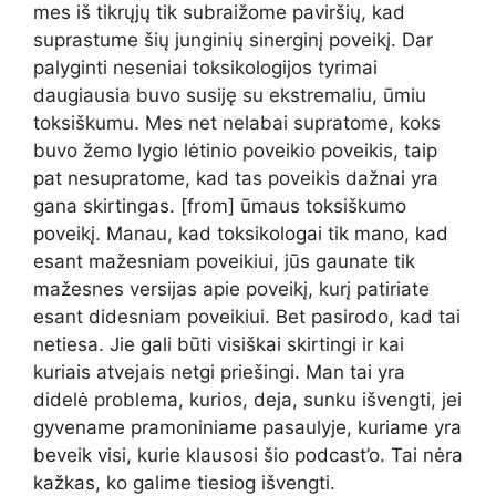
mes iš tikrųjų tik subraižome paviršių, kad
suprastume šių junginių sinerginį poveikį. Dar
palyginti neseniai toksikologijos tyrimai
daugiausia buvo susiję su ekstremaliu, ūmiu
toksiškumu. Mes net nelabai supratome, koks
buvo žemo lygio lėtinio poveikio poveikis, taip
pat nesupratome, kad tas poveikis dažnai yra
gana skirtingas. [from] ūmaus toksiškumo
poveikį. Manau, kad toksikologai tik mano, kad
esant mažesniam poveikiui, jūs gaunate tik
mažesnes versijas apie poveikį, kurį patiriate
esant didesniam poveikiui. Bet pasirodo, kad tai
netiesa. Jie gali būti visiškai skirtingi ir kai
kuriais atvejais netgi priešingi. Man tai yra
didelė problema, kurios, deja, sunku išvengti, jei
gyvename pramoniniame pasaulyje, kuriame yra
beveik visi, kurie klausosi šio podcast’o. Tai nėra
kažkas, ko galime tiesiog išvengti.