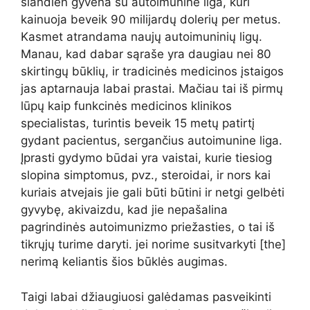
šiandien gyvena su autoimunine liga, kuri
kainuoja beveik 90 milijardų dolerių per metus.
Kasmet atrandama naujų autoimuninių ligų.
Manau, kad dabar sąraše yra daugiau nei 80
skirtingų būklių, ir tradicinės medicinos įstaigos
jas aptarnauja labai prastai. Mačiau tai iš pirmų
lūpų kaip funkcinės medicinos klinikos
specialistas, turintis beveik 15 metų patirtį
gydant pacientus, sergančius autoimunine liga.
Įprasti gydymo būdai yra vaistai, kurie tiesiog
slopina simptomus, pvz., steroidai, ir nors kai
kuriais atvejais jie gali būti būtini ir netgi gelbėti
gyvybę, akivaizdu, kad jie nepašalina
pagrindinės autoimunizmo priežasties, o tai iš
tikrųjų turime daryti. jei norime susitvarkyti [the]
nerimą keliantis šios būklės augimas.
Taigi labai džiaugiuosi galėdamas pasveikinti