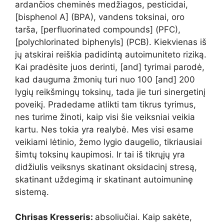
ardančios cheminės medžiagos, pesticidai,
[bisphenol A] (BPA), vandens toksinai, oro
tarša, [perfluorinated compounds] (PFC),
[polychlorinated biphenyls] (PCB). Kiekvienas iš
jų atskirai reiškia padidintą autoimuniteto riziką.
Kai pradėsite juos derinti, [and] tyrimai parodė,
kad dauguma žmonių turi nuo 100 [and] 200
lygių reikšmingų toksinų, tada jie turi sinergetinį
poveikį. Pradedame atlikti tam tikrus tyrimus,
nes turime žinoti, kaip visi šie veiksniai veikia
kartu. Nes tokia yra realybė. Mes visi esame
veikiami lėtinio, žemo lygio daugelio, tikriausiai
šimtų toksinų kaupimosi. Ir tai iš tikrųjų yra
didžiulis veiksnys skatinant oksidacinį stresą,
skatinant uždegimą ir skatinant autoimuninę
sistemą.
Chrisas Kresseris:
absoliučiai. Kaip sakėte,