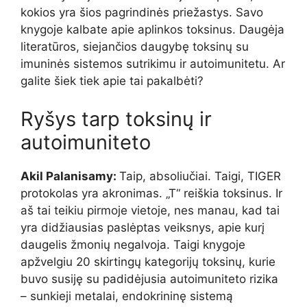
kokios yra šios pagrindinės priežastys. Savo
knygoje kalbate apie aplinkos toksinus. Daugėja
literatūros, siejančios daugybę toksinų su
imuninės sistemos sutrikimu ir autoimunitetu. Ar
galite šiek tiek apie tai pakalbėti?
Ryšys tarp toksinų ir
autoimuniteto
Akil Palanisamy:
Taip, absoliučiai. Taigi, TIGER
protokolas yra akronimas. „T“ reiškia toksinus. Ir
aš tai teikiu pirmoje vietoje, nes manau, kad tai
yra didžiausias paslėptas veiksnys, apie kurį
daugelis žmonių negalvoja. Taigi knygoje
apžvelgiu 20 skirtingų kategorijų toksinų, kurie
buvo susiję su padidėjusia autoimuniteto rizika
– sunkieji metalai, endokrininę sistemą