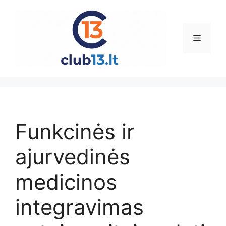
Pereiti
prie
turinio
Meniu
Funkcinės ir
ajurvedinės
medicinos
integravimas