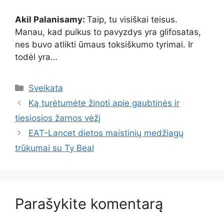
Akil Palanisamy:
Taip, tu visiškai teisus.
Manau, kad puikus to pavyzdys yra glifosatas,
nes buvo atlikti ūmaus toksiškumo tyrimai. Ir
todėl yra…
Kategorijos
Sveikata
Ką turėtumėte žinoti apie gaubtinės ir
tiesiosios žarnos vėžį
EAT-Lancet dietos maistinių medžiagų
trūkumai su Ty Beal
Parašykite komentarą