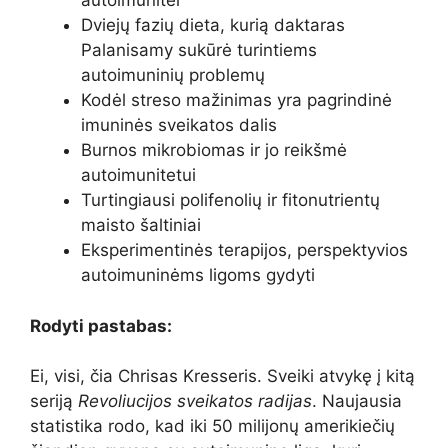
autoimunitei
Dviejų fazių dieta, kurią daktaras
Palanisamy sukūrė turintiems
autoimuninių problemų
Kodėl streso mažinimas yra pagrindinė
imuninės sveikatos dalis
Burnos mikrobiomas ir jo reikšmė
autoimunitetui
Turtingiausi polifenolių ir fitonutrientų
maisto šaltiniai
Eksperimentinės terapijos, perspektyvios
autoimuninėms ligoms gydyti
Rodyti pastabas:
Ei, visi, čia Chrisas Kresseris. Sveiki atvykę į kitą
seriją
Revoliucijos sveikatos radijas
. Naujausia
statistika rodo, kad iki 50 milijonų amerikiečių