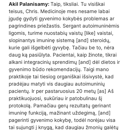
Akil Palanisamy:
Taip, tiksliai. Tu visiškai
teisus, Chris. Medicinoje mes nesame labai
įgudę gydyti gyvenimo kokybės problemas ar
pagrindines priežastis. Sergant autoimuninėmis
ligomis, turime nuostabių vaistų [like] vaistai,
slopinantys imuninę sistemą [and] steroidų,
kurie gali išgelbėti gyvybę. Tačiau be to, nėra
daug ką pasiūlyta. Pacientai, kaip žinote, tikrai
alkani integracinių sprendimų [and] dėl dietos ir
gyvenimo būdo rekomendacijų. Taigi mano
praktikoje tai tiesiog organiškai išsivystė, kad
pradėjau matyti vis daugiau autoimuninių
pacientų. Ir per pastaruosius 20 metų [as] Aš
praktikuojuosi, sukūriau ir patobulinau šį
protokolą. Pamačiau gerų rezultatų gerinant
imuninę funkciją, mažinant uždegimą, [and]
pagerinti gyvenimo kokybę, todėl norėjau visa
tai sujungti į knygą, kad daugiau žmonių galėtų