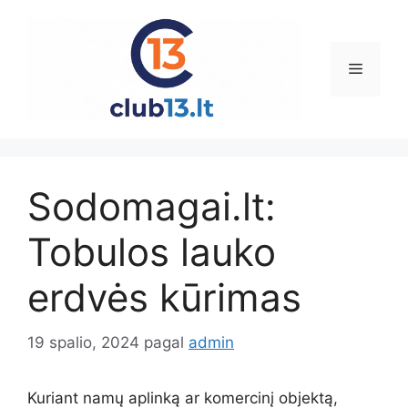
Pereiti
prie
turinio
Meniu
Sodomagai.lt:
Tobulos lauko
erdvės kūrimas
19 spalio, 2024
pagal
admin
Kuriant namų aplinką ar komercinį objektą,