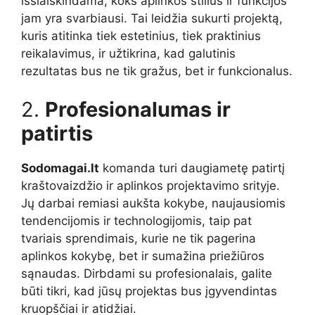
išsiaiškindama, koks aplinkos stilius ir funkcijos
jam yra svarbiausi. Tai leidžia sukurti projektą,
kuris atitinka tiek estetinius, tiek praktinius
reikalavimus, ir užtikrina, kad galutinis
rezultatas bus ne tik gražus, bet ir funkcionalus.
2.
Profesionalumas ir
patirtis
Sodomagai.lt
komanda turi daugiametę patirtį
kraštovaizdžio ir aplinkos projektavimo srityje.
Jų darbai remiasi aukšta kokybe, naujausiomis
tendencijomis ir technologijomis, taip pat
tvariais sprendimais, kurie ne tik pagerina
aplinkos kokybę, bet ir sumažina priežiūros
sąnaudas. Dirbdami su profesionalais, galite
būti tikri, kad jūsų projektas bus įgyvendintas
kruopščiai ir atidžiai.