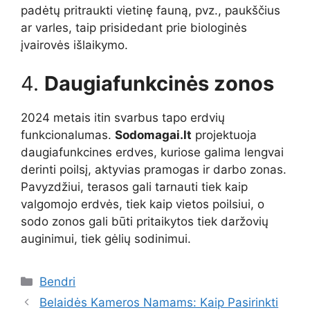
padėtų pritraukti vietinę fauną, pvz., paukščius
ar varles, taip prisidedant prie biologinės
įvairovės išlaikymo.
4.
Daugiafunkcinės zonos
2024 metais itin svarbus tapo erdvių
funkcionalumas.
Sodomagai.lt
projektuoja
daugiafunkcines erdves, kuriose galima lengvai
derinti poilsį, aktyvias pramogas ir darbo zonas.
Pavyzdžiui, terasos gali tarnauti tiek kaip
valgomojo erdvės, tiek kaip vietos poilsiui, o
sodo zonos gali būti pritaikytos tiek daržovių
auginimui, tiek gėlių sodinimui.
Kategorijos
Bendri
Belaidės Kameros Namams: Kaip Pasirinkti