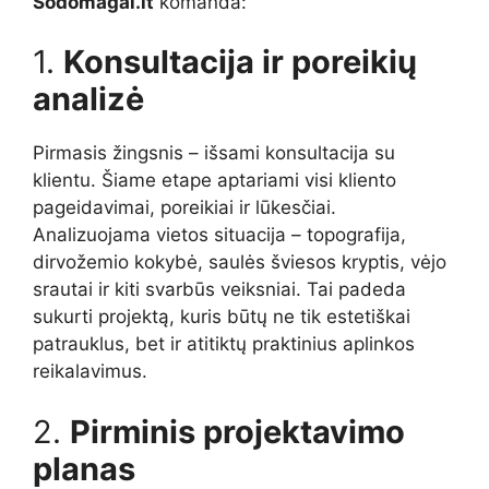
Sodomagai.lt
komanda:
1.
Konsultacija ir poreikių
analizė
Pirmasis žingsnis – išsami konsultacija su
klientu. Šiame etape aptariami visi kliento
pageidavimai, poreikiai ir lūkesčiai.
Analizuojama vietos situacija – topografija,
dirvožemio kokybė, saulės šviesos kryptis, vėjo
srautai ir kiti svarbūs veiksniai. Tai padeda
sukurti projektą, kuris būtų ne tik estetiškai
patrauklus, bet ir atitiktų praktinius aplinkos
reikalavimus.
2.
Pirminis projektavimo
planas