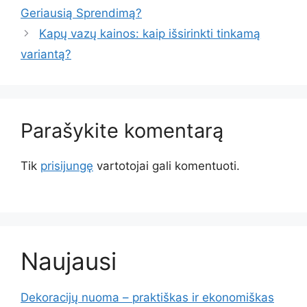
Geriausią Sprendimą?
Kapų vazų kainos: kaip išsirinkti tinkamą
variantą?
Parašykite komentarą
Tik
prisijungę
vartotojai gali komentuoti.
Naujausi
Dekoracijų nuoma – praktiškas ir ekonomiškas