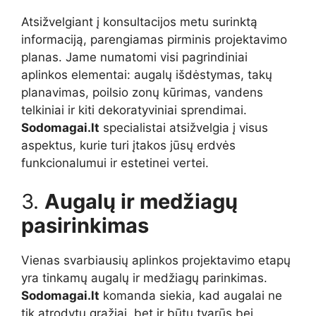
Atsižvelgiant į konsultacijos metu surinktą
informaciją, parengiamas pirminis projektavimo
planas. Jame numatomi visi pagrindiniai
aplinkos elementai: augalų išdėstymas, takų
planavimas, poilsio zonų kūrimas, vandens
telkiniai ir kiti dekoratyviniai sprendimai.
Sodomagai.lt
specialistai atsižvelgia į visus
aspektus, kurie turi įtakos jūsų erdvės
funkcionalumui ir estetinei vertei.
3.
Augalų ir medžiagų
pasirinkimas
Vienas svarbiausių aplinkos projektavimo etapų
yra tinkamų augalų ir medžiagų parinkimas.
Sodomagai.lt
komanda siekia, kad augalai ne
tik atrodytų gražiai, bet ir būtų tvarūs bei