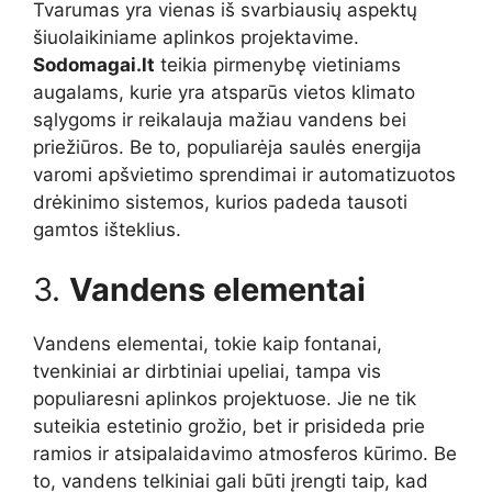
Tvarumas yra vienas iš svarbiausių aspektų
šiuolaikiniame aplinkos projektavime.
Sodomagai.lt
teikia pirmenybę vietiniams
augalams, kurie yra atsparūs vietos klimato
sąlygoms ir reikalauja mažiau vandens bei
priežiūros. Be to, populiarėja saulės energija
varomi apšvietimo sprendimai ir automatizuotos
drėkinimo sistemos, kurios padeda tausoti
gamtos išteklius.
3.
Vandens elementai
Vandens elementai, tokie kaip fontanai,
tvenkiniai ar dirbtiniai upeliai, tampa vis
populiaresni aplinkos projektuose. Jie ne tik
suteikia estetinio grožio, bet ir prisideda prie
ramios ir atsipalaidavimo atmosferos kūrimo. Be
to, vandens telkiniai gali būti įrengti taip, kad