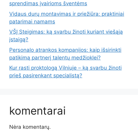
sprendimas įvairioms šventėms
Vidaus durų montavimas ir priežiūra: praktiniai
patarimai namams
VŠĮ Steigimas: ką svarbu žinoti kuriant viešąją
įstaigą?
Personalo atrankos kompanijos: kaip išsirinkti
patikimą partnerį talentų medžioklei?
Kur rasti proktologą Vilniuje – ką svarbu žinoti
prieš pasirenkant specialistą?
komentarai
Nėra komentarų.