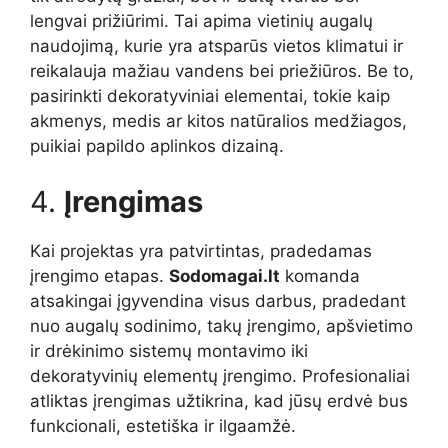
lengvai prižiūrimi. Tai apima vietinių augalų
naudojimą, kurie yra atsparūs vietos klimatui ir
reikalauja mažiau vandens bei priežiūros. Be to,
pasirinkti dekoratyviniai elementai, tokie kaip
akmenys, medis ar kitos natūralios medžiagos,
puikiai papildo aplinkos dizainą.
4.
Įrengimas
Kai projektas yra patvirtintas, pradedamas
įrengimo etapas.
Sodomagai.lt
komanda
atsakingai įgyvendina visus darbus, pradedant
nuo augalų sodinimo, takų įrengimo, apšvietimo
ir drėkinimo sistemų montavimo iki
dekoratyvinių elementų įrengimo. Profesionaliai
atliktas įrengimas užtikrina, kad jūsų erdvė bus
funkcionali, estetiška ir ilgaamžė.