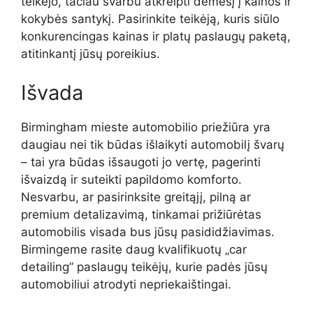
teikėjo, tačiau svarbu atkreipti dėmesį į kainos ir
kokybės santykį. Pasirinkite teikėją, kuris siūlo
konkurencingas kainas ir platų paslaugų paketą,
atitinkantį jūsų poreikius.
Išvada
Birmingham mieste automobilio priežiūra yra
daugiau nei tik būdas išlaikyti automobilį švarų
– tai yra būdas išsaugoti jo vertę, pagerinti
išvaizdą ir suteikti papildomo komforto.
Nesvarbu, ar pasirinksite greitąjį, pilną ar
premium detalizavimą, tinkamai prižiūrėtas
automobilis visada bus jūsų pasididžiavimas.
Birmingeme rasite daug kvalifikuotų „car
detailing” paslaugų teikėjų, kurie padės jūsų
automobiliui atrodyti nepriekaištingai.