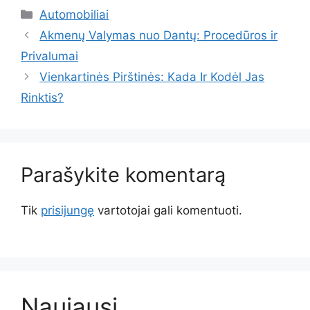
Kategorijos
Automobiliai
Akmenų Valymas nuo Dantų: Procedūros ir
Privalumai
Vienkartinės Pirštinės: Kada Ir Kodėl Jas
Rinktis?
Parašykite komentarą
Tik
prisijungę
vartotojai gali komentuoti.
Naujausi