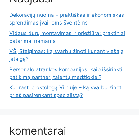
Dekoracijų nuoma – praktiškas ir ekonomiškas
sprendimas įvairioms šventėms
Vidaus durų montavimas ir priežiūra: praktiniai
patarimai namams
VŠĮ Steigimas: ką svarbu žinoti kuriant viešąją
įstaigą?
Personalo atrankos kompanijos: kaip išsirinkti
patikimą partnerį talentų medžioklei?
Kur rasti proktologą Vilniuje – ką svarbu žinoti
prieš pasirenkant specialistą?
komentarai