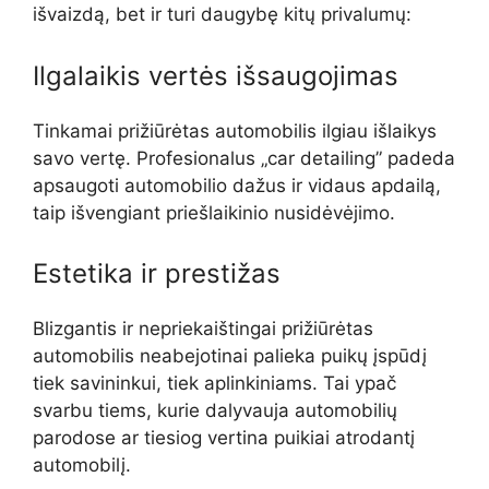
išvaizdą, bet ir turi daugybę kitų privalumų:
Ilgalaikis vertės išsaugojimas
Tinkamai prižiūrėtas automobilis ilgiau išlaikys
savo vertę. Profesionalus „car detailing” padeda
apsaugoti automobilio dažus ir vidaus apdailą,
taip išvengiant priešlaikinio nusidėvėjimo.
Estetika ir prestižas
Blizgantis ir nepriekaištingai prižiūrėtas
automobilis neabejotinai palieka puikų įspūdį
tiek savininkui, tiek aplinkiniams. Tai ypač
svarbu tiems, kurie dalyvauja automobilių
parodose ar tiesiog vertina puikiai atrodantį
automobilį.