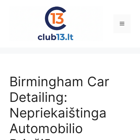
Pereiti
prie
turinio
Meniu
Birmingham Car
Detailing:
Nepriekaištinga
Automobilio