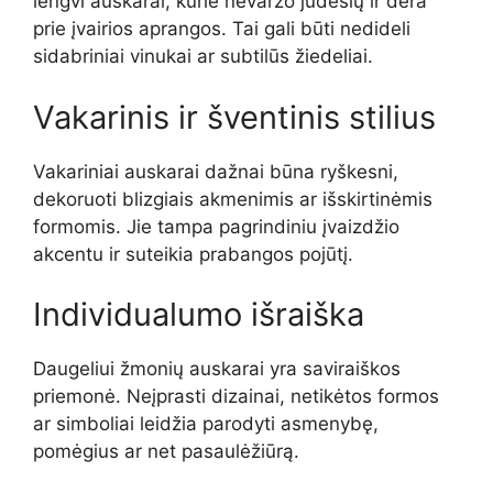
lengvi auskarai, kurie nevaržo judesių ir dera
prie įvairios aprangos. Tai gali būti nedideli
sidabriniai vinukai ar subtilūs žiedeliai.
Vakarinis ir šventinis stilius
Vakariniai auskarai dažnai būna ryškesni,
dekoruoti blizgiais akmenimis ar išskirtinėmis
formomis. Jie tampa pagrindiniu įvaizdžio
akcentu ir suteikia prabangos pojūtį.
Individualumo išraiška
Daugeliui žmonių auskarai yra saviraiškos
priemonė. Neįprasti dizainai, netikėtos formos
ar simboliai leidžia parodyti asmenybę,
pomėgius ar net pasaulėžiūrą.