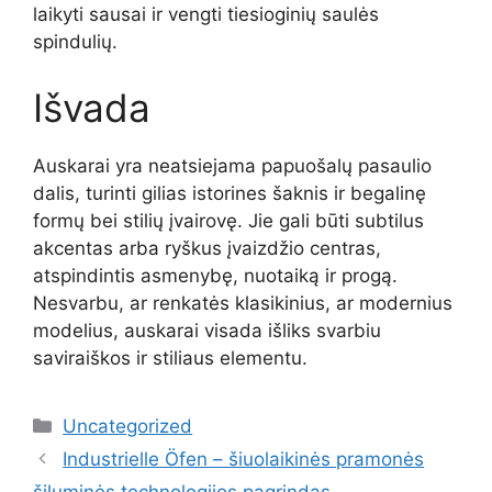
laikyti sausai ir vengti tiesioginių saulės
spindulių.
Išvada
Auskarai yra neatsiejama papuošalų pasaulio
dalis, turinti gilias istorines šaknis ir begalinę
formų bei stilių įvairovę. Jie gali būti subtilus
akcentas arba ryškus įvaizdžio centras,
atspindintis asmenybę, nuotaiką ir progą.
Nesvarbu, ar renkatės klasikinius, ar modernius
modelius, auskarai visada išliks svarbiu
saviraiškos ir stiliaus elementu.
Kategorijos
Uncategorized
Industrielle Öfen – šiuolaikinės pramonės
šiluminės technologijos pagrindas