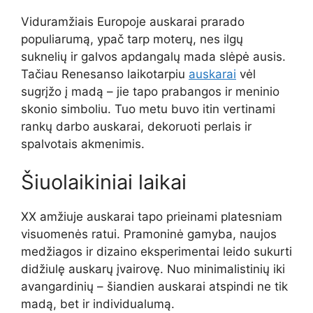
Viduramžiais Europoje auskarai prarado
populiarumą, ypač tarp moterų, nes ilgų
suknelių ir galvos apdangalų mada slėpė ausis.
Tačiau Renesanso laikotarpiu
auskarai
vėl
sugrįžo į madą – jie tapo prabangos ir meninio
skonio simboliu. Tuo metu buvo itin vertinami
rankų darbo auskarai, dekoruoti perlais ir
spalvotais akmenimis.
Šiuolaikiniai laikai
XX amžiuje auskarai tapo prieinami platesniam
visuomenės ratui. Pramoninė gamyba, naujos
medžiagos ir dizaino eksperimentai leido sukurti
didžiulę auskarų įvairovę. Nuo minimalistinių iki
avangardinių – šiandien auskarai atspindi ne tik
madą, bet ir individualumą.