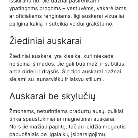
išskirtinumo. Jie dažnai pasirenkami
ypatingoms progoms – vestuvėms, vakarėliams
ar oficialiems renginiams. Ilgi auskarai vizualiai
pailgina kaklą ir suteikia veidui grakštumo.
Žiediniai auskarai
Žiediniai auskarai yra klasika, kuri niekada
neišeina iš mados. Jie gali būti maži ir subtilūs
arba dideli ir drąsūs. Šio tipo auskarai dažnai
siejami su jaunatvišku ir laisvu stiliumi.
Auskarai be skylučių
Žmonėms, neturintiems pradurtų ausų, puikiai
tinka spaustukiniai ar magnetiniai auskarai.
Nors jie mažiau paplitę, tačiau leidžia mėgautis
papuošalais be ilgalaikių įsipareigojimų.