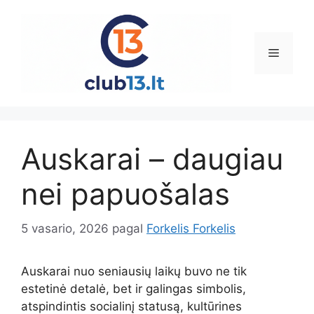
Pereiti
prie
turinio
Meniu
Auskarai – daugiau
nei papuošalas
5 vasario, 2026
pagal
Forkelis Forkelis
Auskarai nuo seniausių laikų buvo ne tik
estetinė detalė, bet ir galingas simbolis,
atspindintis socialinį statusą, kultūrines