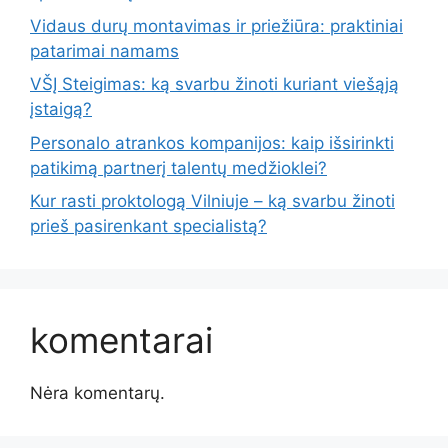
Vidaus durų montavimas ir priežiūra: praktiniai
patarimai namams
VŠĮ Steigimas: ką svarbu žinoti kuriant viešąją
įstaigą?
Personalo atrankos kompanijos: kaip išsirinkti
patikimą partnerį talentų medžioklei?
Kur rasti proktologą Vilniuje – ką svarbu žinoti
prieš pasirenkant specialistą?
komentarai
Nėra komentarų.