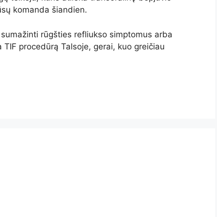
mūsų komanda šiandien.
sumažinti rūgšties refliukso simptomus arba
ka TIF procedūrą Talsoje, gerai, kuo greičiau