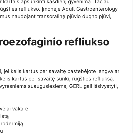
 ir kartais apsunkinti kasdienį gyvenimą. Tačiau
 rūgšties refliukso. Įmonėje Adult Gastroenterology
us naudojant transoralinę pjūvio dugno pjūvį,
troezofaginio refliukso
i, jei kelis kartus per savaitę pastebėjote lengvą ar
kelis kartus per savaitę sunkų rūgšties refliuksą.
 vyresniems suaugusiesiems, GERL gali išsivystyti,
 vėlai vakare
istą
erodermiją
ių