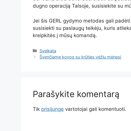
dugno operaciją Talsoje, susisiekite su 
Jei šis GERL gydymo metodas gali padėti 
susisiekti su paslaugų teikėju, kuris atlie
kreipkitės į mūsų komandą.
Kategorijos
Sveikata
Švenčiame kovos su krūties vėžiu mėnesį
Parašykite komentarą
Tik
prisijungę
vartotojai gali komentuoti.