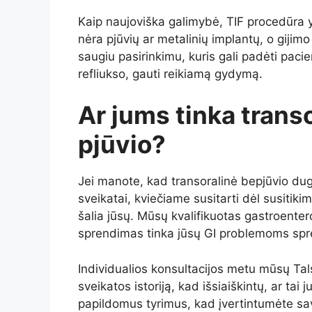
Kaip naujoviška galimybė, TIF procedūra y
nėra pjūvių ar metalinių implantų, o gijimo
saugiu pasirinkimu, kuris gali padėti pac
refliukso, gauti reikiamą gydymą.
Ar jums tinka transo
pjūvio?
Jei manote, kad transoralinė bepjūvio dugn
sveikatai, kviečiame susitarti dėl susitik
šalia jūsų. Mūsų kvalifikuotas gastroentero
sprendimas tinka jūsų GI problemoms sprę
Individualios konsultacijos metu mūsų Tals
sveikatos istoriją, kad išsiaiškintų, ar tai
papildomus tyrimus, kad įvertintumėte sav