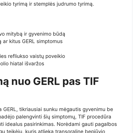
eikio tyrimą ir stemplės judrumo tyrimą.
vo mitybą ir gyvenimo būdą
iją ar kitus GERL simptomus
ies refliukso vaistų poveikio
olio hiatal išvaržos
mą nuo GERL pas TIF
arba GERL, tikriausiai sunku mėgautis gyvenimu be
padėjo palengvinti šių simptomų, TIF procedūra
ūti idealus pasirinkimas. Norėdami gauti pagalbos
 teikėju, kuris atlieka transoralinę bepjūvio