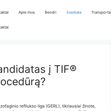
aktai
Apie mus
Bendri
Sveikata
Transporta
aktai
andidatas į TIF®
ocedūrą?
ofaginio refliukso liga (GERL), tikriausiai žinote,