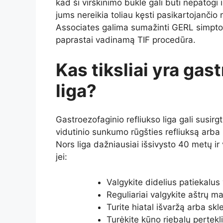
kad ši virškinimo būklė gali būti nepatogi
jums nereikia toliau kęsti pasikartojančio
Associates galima sumažinti GERL simptom
paprastai vadinamą TIF procedūra.
Kas tiksliai yra gas
liga?
Gastroezofaginio refliukso liga gali susirgt
vidutinio sunkumo rūgšties refliuksą arba 
Nors liga dažniausiai išsivysto 40 metų ir
jei:
Valgykite didelius patiekalus
Reguliariai valgykite aštrų ma
Turite hiatal išvaržą arba skl
Turėkite kūno riebalų pertekl