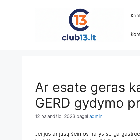
Pereiti
prie
Kont
turinio
Kont
Ar esate geras k
GERD gydymo pr
12 balandžio, 2023
pagal
admin
Jei jūs ar jūsų šeimos narys serga gastroez