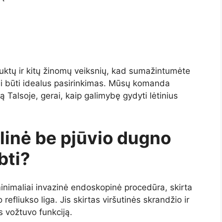
duktų ir kitų žinomų veiksnių, kad sumažintumėte
i būti idealus pasirinkimas. Mūsų komanda
 Talsoje, gerai, kaip galimybę gydyti lėtinius
alinė be pjūvio dugno
bti?
minimaliai invazinė endoskopinė procedūra, skirta
fliukso liga. Jis skirtas viršutinės skrandžio ir
s vožtuvo funkciją.