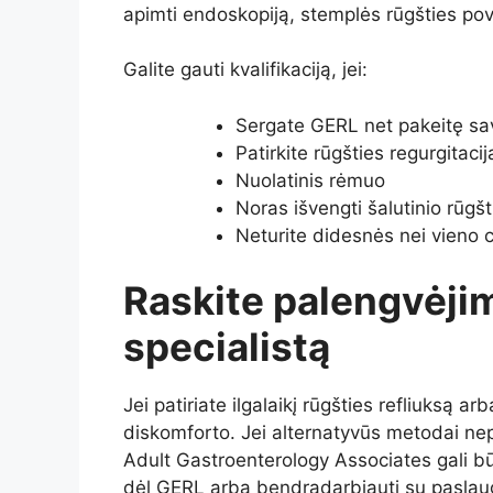
apimti endoskopiją, stemplės rūgšties pov
Galite gauti kvalifikaciją, jei:
Sergate GERL net pakeitę sa
Patirkite rūgšties regurgitac
Nuolatinis rėmuo
Noras išvengti šalutinio rūgšt
Neturite didesnės nei vieno c
Raskite palengvėji
specialistą
Jei patiriate ilgalaikį rūgšties refliuksą 
diskomforto. Jei alternatyvūs metodai ne
Adult Gastroenterology Associates gali b
dėl GERL arba bendradarbiauti su paslaugų