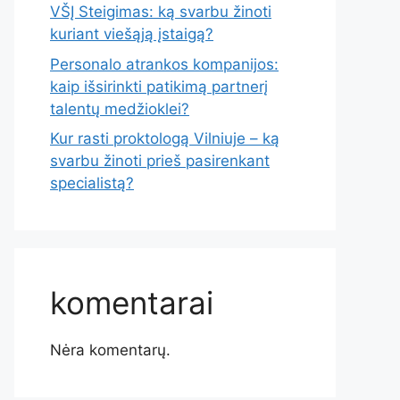
VŠĮ Steigimas: ką svarbu žinoti
kuriant viešąją įstaigą?
Personalo atrankos kompanijos:
kaip išsirinkti patikimą partnerį
talentų medžioklei?
Kur rasti proktologą Vilniuje – ką
svarbu žinoti prieš pasirenkant
specialistą?
komentarai
Nėra komentarų.