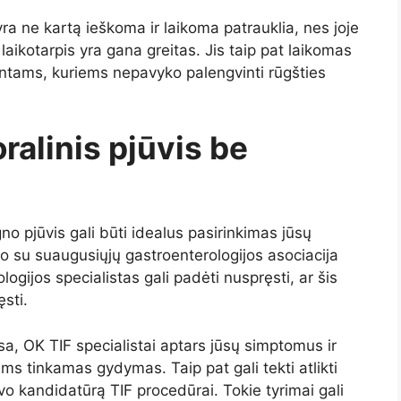
ra ne kartą ieškoma ir laikoma patrauklia, nes joje
 laikotarpis yra gana greitas. Jis taip pat laikomas
ientams, kuriems nepavyko palengvinti rūgšties
ralinis pjūvis be
o pjūvis gali būti idealus pasirinkimas jūsų
imo su suaugusiųjų gastroenterologijos asociacija
logijos specialistas gali padėti nuspręsti, ar šis
sti.
a, OK TIF specialistai aptars jūsų simptomus ir
 jums tinkamas gydymas. Taip pat gali tekti atlikti
o kandidatūrą TIF procedūrai. Tokie tyrimai gali