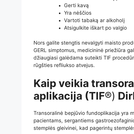
Gerti kavą
Yra nėščios
Vartoti tabaką ar alkoholį
Atsigulkite iškart po valgio
Nors galite stengtis nevalgyti maisto pro
GERL simptomus, medicininė priežiūra gal
džiaugiasi galėdama suteikti TIF procedūrą
rūgšties refliukso atvejus.
Kaip veikia transor
aplikacija (TIF
®)
Dir
Transoralinė bepjūvio fundoplikacija yra 
pacientams, sergantiems gastroezofaginio re
stemplės gleivinei, kad pagerintų stemplė